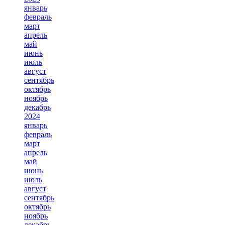
январь
февраль
март
апрель
май
июнь
июль
август
сентябрь
октябрь
ноябрь
декабрь
2024
январь
февраль
март
апрель
май
июнь
июль
август
сентябрь
октябрь
ноябрь
декабрь