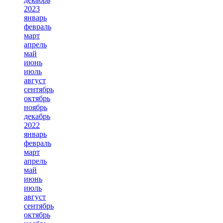
2023
январь
февраль
март
апрель
май
июнь
июль
август
сентябрь
октябрь
ноябрь
декабрь
2022
январь
февраль
март
апрель
май
июнь
июль
август
сентябрь
октябрь