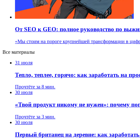
От SEO к GEO: полное руководство по выжи
«Мы стоим на пороге крупнейшей трансформации в цифро
Все материалы
31 июля
Тепло, теплее, горячо: как заработать на п
Прочтёте за 8 мин.
30 июля
«Твой продукт никому не нужен»: почему пог
Прочтёте за 3 мин.
30 июля
Первый британец на деревне: как заработат