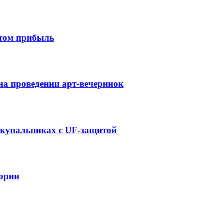
этом прибыль
 на проведении арт-вечеринок
а купальниках с UF-защитой
тории