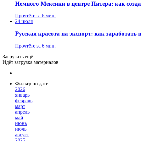
Немного Мексики в центре Питера: как созд
Прочтёте за 6 мин.
24 июля
Русская красота на экспорт: как заработать
Прочтёте за 6 мин.
Загрузить ещё
Идёт загрузка материалов
Фильтр по дате
2026
январь
февраль
март
апрель
май
июнь
июль
август
2025