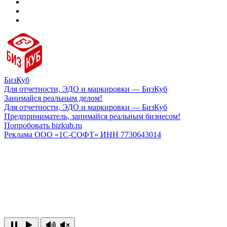
БизКуб
Для отчетности, ЭДО и маркировки — БизКуб
Занимайся реальным делом!
Для отчетности, ЭДО и маркировки — БизКуб
Предприниматель, занимайся реальным бизнесом!
Попробовать bizkub.ru
Реклама ООО «1С-СОФТ» ИНН 7730643014