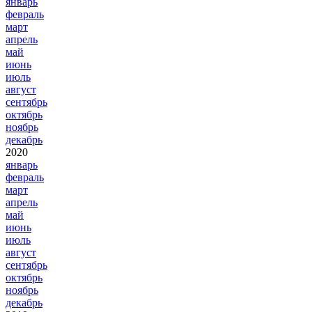
январь
февраль
март
апрель
май
июнь
июль
август
сентябрь
октябрь
ноябрь
декабрь
2020
январь
февраль
март
апрель
май
июнь
июль
август
сентябрь
октябрь
ноябрь
декабрь