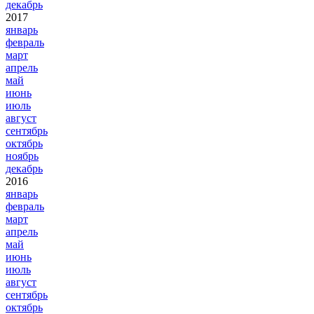
декабрь
2017
январь
февраль
март
апрель
май
июнь
июль
август
сентябрь
октябрь
ноябрь
декабрь
2016
январь
февраль
март
апрель
май
июнь
июль
август
сентябрь
октябрь