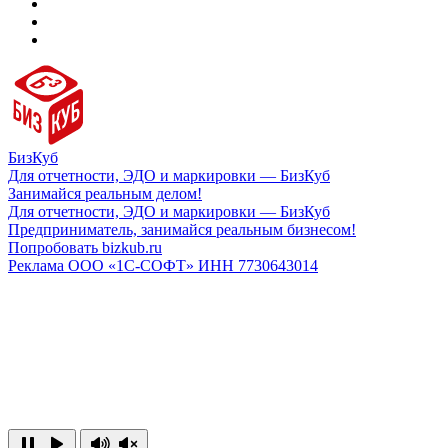
БизКуб
Для отчетности, ЭДО и маркировки — БизКуб
Занимайся реальным делом!
Для отчетности, ЭДО и маркировки — БизКуб
Предприниматель, занимайся реальным бизнесом!
Попробовать bizkub.ru
Реклама ООО «1С-СОФТ» ИНН 7730643014