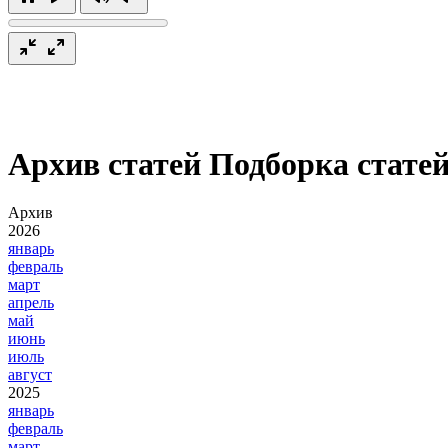
Архив статей
Подборка статей
Архив
2026
январь
февраль
март
апрель
май
июнь
июль
август
2025
январь
февраль
март