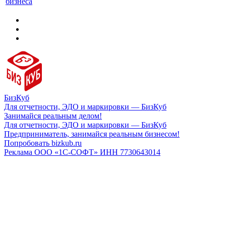
бизнеса
БизКуб
Для отчетности, ЭДО и маркировки — БизКуб
Занимайся реальным делом!
Для отчетности, ЭДО и маркировки — БизКуб
Предприниматель, занимайся реальным бизнесом!
Попробовать bizkub.ru
Реклама ООО «1С-СОФТ» ИНН 7730643014