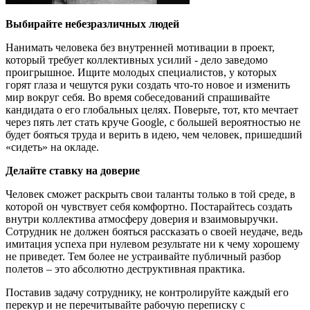
Выбирайте небезразличных людей
Нанимать человека без внутренней мотивации в проект,
который требует коллективных усилий - дело заведомо
проигрышное. Ищите молодых специалистов, у которых
горят глаза и чешутся руки создать что-то новое и изменить
мир вокруг себя. Во время собеседований спрашивайте
кандидата о его глобальных целях. Поверьте, тот, кто мечтает
через пять лет стать круче Google, с большей вероятностью не
будет бояться труда и верить в идею, чем человек, пришедший
«сидеть» на окладе.
Делайте ставку на доверие
Человек сможет раскрыть свои таланты только в той среде, в
которой он чувствует себя комфортно. Постарайтесь создать
внутри коллектива атмосферу доверия и взаимовыручки.
Сотрудник не должен бояться рассказать о своей неудаче, ведь
имитация успеха при нулевом результате ни к чему хорошему
не приведет. Тем более не устраивайте публичный разбор
полетов – это абсолютно деструктивная практика.
Поставив задачу сотруднику, не контролируйте каждый его
перекур и не перечитывайте рабочую переписку с