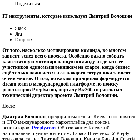
Поделиться:
IT-инструменты, которые использует Дмитрий Волошин
Slack
Jira
Dropbox
От того, насколько мотивирована команда, во многом
зависит успех всего проекта. Особенно важно собрать
качественную мотивированную команду и сделать её
участников единомышленникам на старте, когда бизнес
ещё только начинается и от каждого сотрудника зависит
очень многое. О том, по каким принципам формируется
dream team в международной платформе по поиску
репетиторов Preply.com, порталу Biz360.ru рассказал
технический директор проекта Дмитрий Волошин.
Досье
Дмитрий Волошин
, предприниматель из Киева, сооснователь
и СТО международного маркетплейса для поиска
репетиторов
Preply.com
. Образование: Киевский
национальный университет им. Тараса Шевченко. У Preply
три совладельца: Дмитрий Волошин, Кирилл Бигай и Сергей