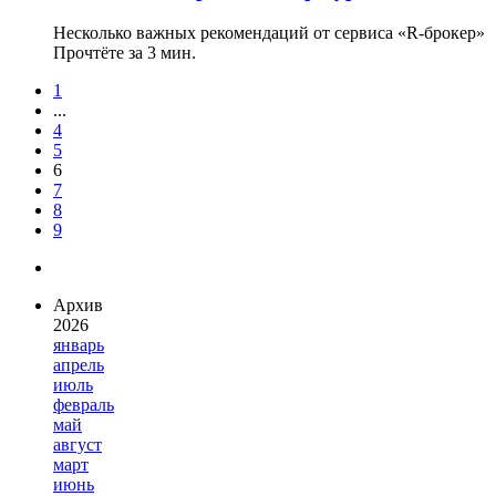
Несколько важных рекомендаций от сервиса «R-брокер»
Прочтёте за 3 мин.
1
...
4
5
6
7
8
9
Архив
2026
январь
апрель
июль
февраль
май
август
март
июнь