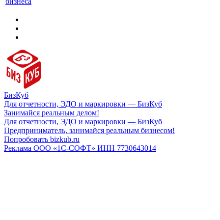
бизнеса
БизКуб
Для отчетности, ЭДО и маркировки — БизКуб
Занимайся реальным делом!
Для отчетности, ЭДО и маркировки — БизКуб
Предприниматель, занимайся реальным бизнесом!
Попробовать bizkub.ru
Реклама ООО «1С-СОФТ» ИНН 7730643014