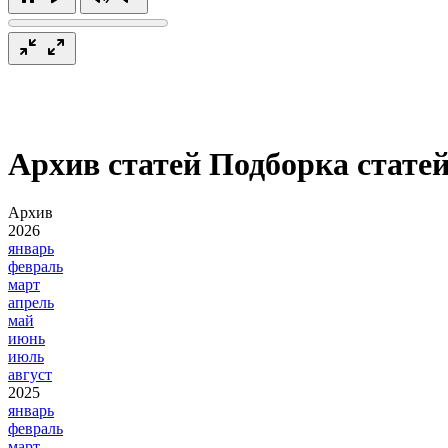
Архив статей
Подборка статей
Архив
2026
январь
февраль
март
апрель
май
июнь
июль
август
2025
январь
февраль
март