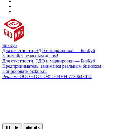
БизКуб
Для отчетности, ЭДО и маркировки — БизКуб
Занимайся реальным делом!
Для отчетности, ЭДО и маркировки — БизКуб
Предприниматель, занимайся реальным бизнесом!
Попробовать bizkub.ru
Реклама ООО «1С-СОФТ» ИНН 7730643014