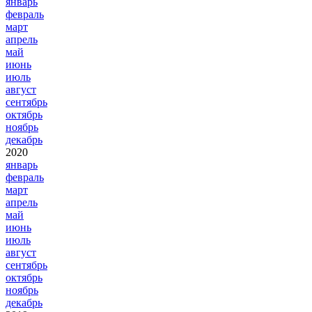
январь
февраль
март
апрель
май
июнь
июль
август
сентябрь
октябрь
ноябрь
декабрь
2020
январь
февраль
март
апрель
май
июнь
июль
август
сентябрь
октябрь
ноябрь
декабрь