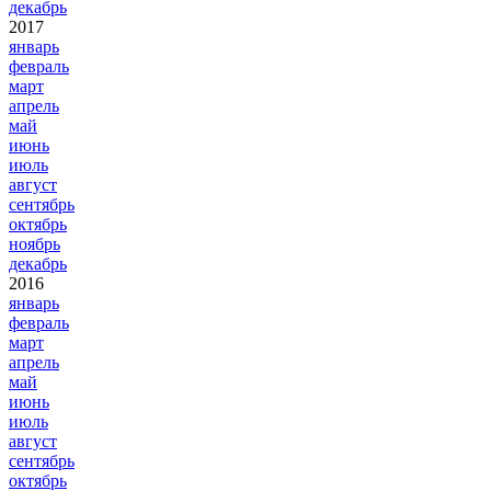
декабрь
2017
январь
февраль
март
апрель
май
июнь
июль
август
сентябрь
октябрь
ноябрь
декабрь
2016
январь
февраль
март
апрель
май
июнь
июль
август
сентябрь
октябрь