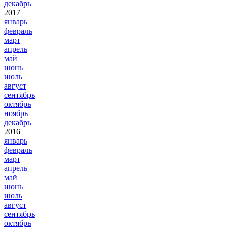
декабрь
2017
январь
февраль
март
апрель
май
июнь
июль
август
сентябрь
октябрь
ноябрь
декабрь
2016
январь
февраль
март
апрель
май
июнь
июль
август
сентябрь
октябрь