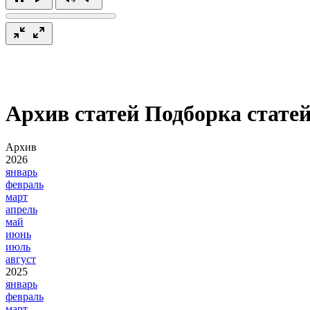
Архив статей
Подборка статей
Архив
2026
январь
февраль
март
апрель
май
июнь
июль
август
2025
январь
февраль
март