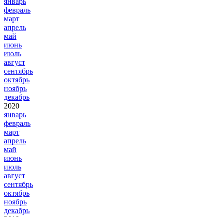
январь
февраль
март
апрель
май
июнь
июль
август
сентябрь
октябрь
ноябрь
декабрь
2020
январь
февраль
март
апрель
май
июнь
июль
август
сентябрь
октябрь
ноябрь
декабрь