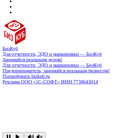
БизКуб
Для отчетности, ЭДО и маркировки — БизКуб
Занимайся реальным делом!
Для отчетности, ЭДО и маркировки — БизКуб
Предприниматель, занимайся реальным бизнесом!
Попробовать bizkub.ru
Реклама ООО «1С-СОФТ» ИНН 7730643014