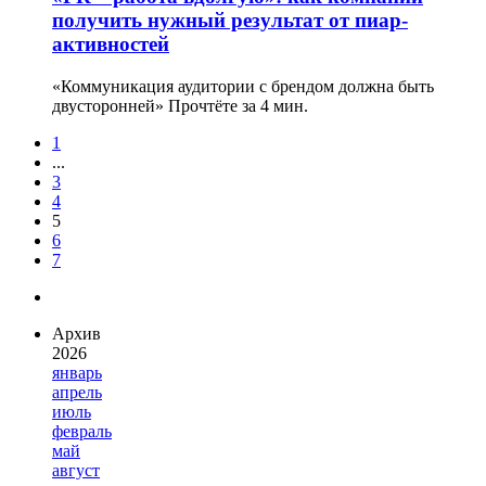
получить нужный результат от пиар-
активностей
«Коммуникация аудитории с брендом должна быть
двусторонней»
Прочтёте за 4 мин.
1
...
3
4
5
6
7
Архив
2026
январь
апрель
июль
февраль
май
август