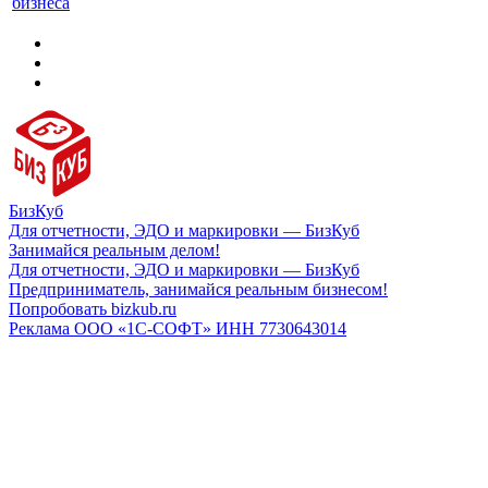
бизнеса
БизКуб
Для отчетности, ЭДО и маркировки — БизКуб
Занимайся реальным делом!
Для отчетности, ЭДО и маркировки — БизКуб
Предприниматель, занимайся реальным бизнесом!
Попробовать bizkub.ru
Реклама ООО «1С-СОФТ» ИНН 7730643014