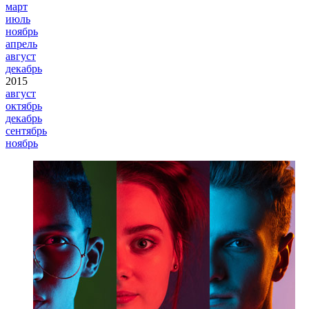
март
июль
ноябрь
апрель
август
декабрь
2015
август
октябрь
декабрь
сентябрь
ноябрь