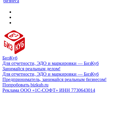
бизнеса
БизКуб
Для отчетности, ЭДО и маркировки — БизКуб
Занимайся реальным делом!
Для отчетности, ЭДО и маркировки — БизКуб
Предприниматель, занимайся реальным бизнесом!
Попробовать bizkub.ru
Реклама ООО «1С-СОФТ» ИНН 7730643014