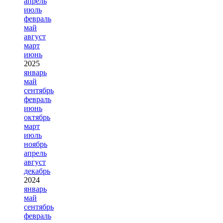
апрель
июль
февраль
май
август
март
июнь
2025
январь
май
сентябрь
февраль
июнь
октябрь
март
июль
ноябрь
апрель
август
декабрь
2024
январь
май
сентябрь
февраль