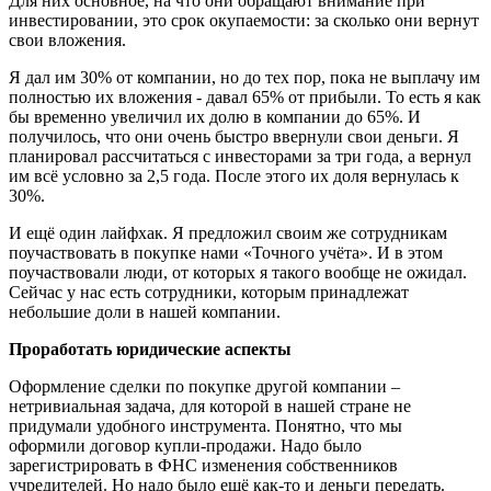
Для них основное, на что они обращают внимание при
инвестировании, это срок окупаемости: за сколько они вернут
свои вложения.
Я дал им 30% от компании, но до тех пор, пока не выплачу им
полностью их вложения - давал 65% от прибыли. То есть я как
бы временно увеличил их долю в компании до 65%. И
получилось, что они очень быстро ввернули свои деньги. Я
планировал рассчитаться с инвесторами за три года, а вернул
им всё условно за 2,5 года. После этого их доля вернулась к
30%.
И ещё один лайфхак. Я предложил своим же сотрудникам
поучаствовать в покупке нами «Точного учёта». И в этом
поучаствовали люди, от которых я такого вообще не ожидал.
Сейчас у нас есть сотрудники, которым принадлежат
небольшие доли в нашей компании.
Проработать юридические аспекты
Оформление сделки по покупке другой компании –
нетривиальная задача, для которой в нашей стране не
придумали удобного инструмента. Понятно, что мы
оформили договор купли-продажи. Надо было
зарегистрировать в ФНС изменения собственников
учредителей. Но надо было ещё как-то и деньги передать.