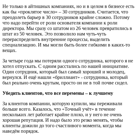
Не только в айтишных компаниях, но и в целом в бизнесе есть
как бы «проклятое число» – 30 сотрудников. Считается, что
преодолеть барьер в 30 сотрудников крайне сложно. Потому
что надо перейти от роли основателя компании к роли
директора. Мы сразу со штатом из 26 человек превратились в
штат из 50 человек. Это позволило нам чуть-чуть
перераспределить внутренние процессы, выделить
специализацию. И мы могли быть более гибкими в каких-то
вещах.
За четыре года мы потеряли одного сотрудника, которого я не
хотел отпускать. С одним расстались по нашей инициативе.
Один сотрудник, который был самый хороший и молодец,
вернулся. И ещё нашли «бриллиант» - сотрудника, который
был реально очень крутым, просто он не в той почве сидел.
Убедить клиентов, что все перемены – к лучшему
За клиентов компании, которую купили, мы переживали
больше всего. Казалось, что «Точный учёт» в течение
нескольких лет работает крайне плохо, и у него не очень
хорошая репутация. И надо было это резко менять, чтобы
клиенты дожили до того счастливого момента, когда мы
наведём порядок.