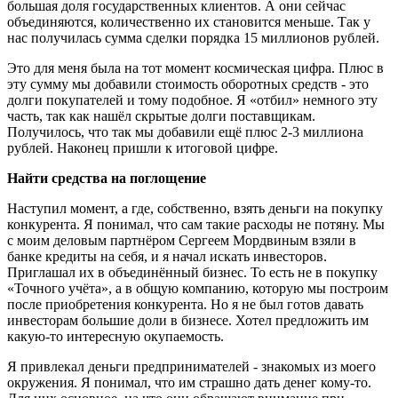
большая доля государственных клиентов. А они сейчас
объединяются, количественно их становится меньше. Так у
нас получилась сумма сделки порядка 15 миллионов рублей.
Это для меня была на тот момент космическая цифра. Плюс в
эту сумму мы добавили стоимость оборотных средств - это
долги покупателей и тому подобное. Я «отбил» немного эту
часть, так как нашёл скрытые долги поставщикам.
Получилось, что так мы добавили ещё плюс 2-3 миллиона
рублей. Наконец пришли к итоговой цифре.
Найти средства на поглощение
Наступил момент, а где, собственно, взять деньги на покупку
конкурента. Я понимал, что сам такие расходы не потяну. Мы
с моим деловым партнёром Сергеем Мордвиным взяли в
банке кредиты на себя, и я начал искать инвесторов.
Приглашал их в объединённый бизнес. То есть не в покупку
«Точного учёта», а в общую компанию, которую мы построим
после приобретения конкурента. Но я не был готов давать
инвесторам большие доли в бизнесе. Хотел предложить им
какую-то интересную окупаемость.
Я привлекал деньги предпринимателей - знакомых из моего
окружения. Я понимал, что им страшно дать денег кому-то.