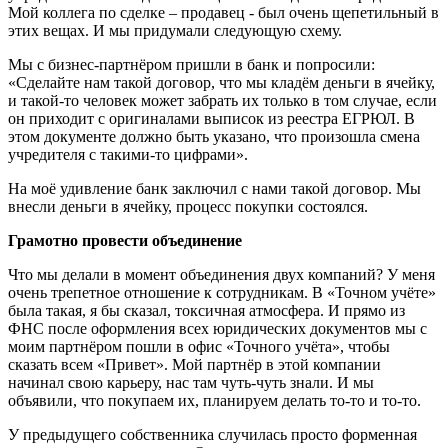
Мой коллега по сделке – продавец - был очень щепетильный в
этих вещах. И мы придумали следующую схему.
Мы с бизнес-партнёром пришли в банк и попросили:
«Сделайте нам такой договор, что мы кладём деньги в ячейку,
и такой-то человек может забрать их только в том случае, если
он приходит с оригиналами выписок из реестра ЕГРЮЛ. В
этом документе должно быть указано, что произошла смена
учредителя с такими-то цифрами».
На моё удивление банк заключил с нами такой договор. Мы
внесли деньги в ячейку, процесс покупки состоялся.
Грамотно провести объединение
Что мы делали в момент объединения двух компаний? У меня
очень трепетное отношение к сотрудникам. В «Точном учёте»
была такая, я бы сказал, токсичная атмосфера. И прямо из
ФНС после оформления всех юридических документов мы с
моим партнёром пошли в офис «Точного учёта», чтобы
сказать всем «Привет». Мой партнёр в этой компании
начинал свою карьеру, нас там чуть-чуть знали. И мы
объявили, что покупаем их, планируем делать то-то и то-то.
У предыдущего собственника случилась просто форменная