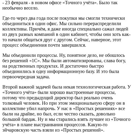
- 23 февраля - в новом офисе «Точного учёта». Было так
необычно весело.
Где-то через два года после покупки мы смогли технически
объединиться в один офис. Мы сильно перераспределили
коллективы. Причём, я даже иногда специально сажал людей
из двух разных компаний в один кабинет, чтобы они хоть как-
то начали общаться друг с другом. Сейчас, наверное, этот
процесс объединения почти завершился.
Мы объединили процессы. Ну, понятное дело, не обошлось
без решений «1С». Мы были автоматизированы, слава богу,
на родственных продуктах. И достаточно быстро
объединились в одну информационную базу. И это была
первоочередная задача.
Второй важной задачей была некая технологическая работа. У
«Точного учёта» были хорошо выстроенные процессы,
потому что предыдущий директор был реально очень
толковый человек. Но при этом эмоциональную сферу он в
коллективе убил напрочь. У нас в «Простых решениях» все
были на драйве, но был, если честно сказать, довольно
большой бардак. Ну и мы старались взять лучшее из «Точного
учёта» в плане выстраивания процессов. Какую-то
эйчаровскую часть взяли из «Простых решений».