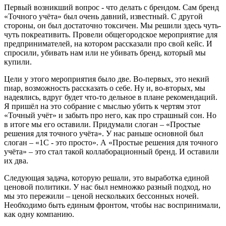
Первый возникший вопрос - что делать с брендом. Сам бренд
«Точного учёта» был очень давний, известный. С другой
стороны, он был достаточно токсичен. Мы решили здесь чуть-
чуть покреативить. Провели общегородское мероприятие для
предпринимателей, на котором рассказали про свой кейс. И
спросили, убивать нам или не убивать бренд, который мы
купили.
Цели у этого мероприятия было две. Во-первых, это некий
пиар, возможность рассказать о себе. Ну и, во-вторых, мы
надеялись, вдруг будет что-то дельное в плане рекомендаций.
Я пришёл на это собрание с мыслью убить к чертям этот
«Точный учёт» и забыть про него, как про страшный сон. Но
в итоге мы его оставили. Придумали слоган – «Простые
решения для точного учёта». У нас раньше основной был
слоган – «1С - это просто». А «Простые решения для точного
учёта» – это стал такой коллаборационный бренд. И оставили
их два.
Следующая задача, которую решали, это выработка единой
ценовой политики. У нас был немножко разный подход, но
мы это пережили – ценой нескольких бессонных ночей.
Необходимо быть единым фронтом, чтобы нас воспринимали,
как одну компанию.