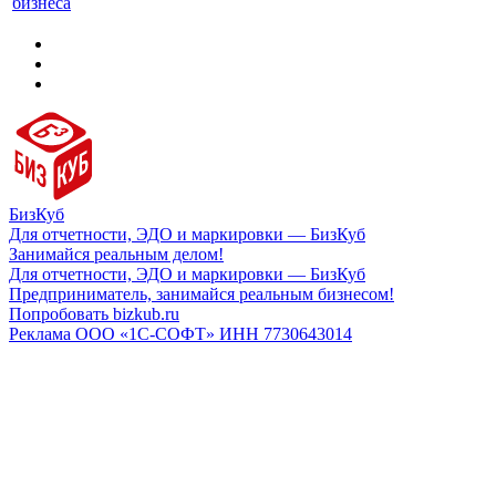
бизнеса
БизКуб
Для отчетности, ЭДО и маркировки — БизКуб
Занимайся реальным делом!
Для отчетности, ЭДО и маркировки — БизКуб
Предприниматель, занимайся реальным бизнесом!
Попробовать bizkub.ru
Реклама ООО «1С-СОФТ» ИНН 7730643014