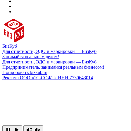
БизКуб
Для отчетности, ЭДО и маркировки — БизКуб
Занимайся реальным делом!
Для отчетности, ЭДО и маркировки — БизКуб
Предприниматель, занимайся реальным бизнесом!
Попробовать bizkub.ru
Реклама ООО «1С-СОФТ» ИНН 7730643014