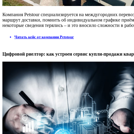
Компания Petstour специализируется на междугородних перев
маршрут доставки, помнить об индивидуальном графике приёма
некоторые сведения терялись – и это вносило сложности в раб
Читать кейс от компании Petstour
Цифровой риелтор: как устроен сервис купли-продажи ква