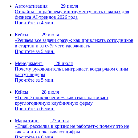
Автоматизация
29 июля
От хайпа – к рабочему инструменту: пять важных для
бизнеса AI-трендов 2026 года
Прочтёте за 4 мин.
Кейсы
29 июля
«Решаем все задачи сразу»: как привлекать сотрудников
в стартап и за счёт чего удерживать
Прочтёте за 5 мин.
Менеджмент
28 июля
Почему руководитель выигрывает, когда рядом с ним
растут лидеры
Прочтёте за 5 мин.
Кейсы
28 июля
«То ещё приключение»: как семья развивает
круглогодичную клубничную ферму
Прочтёте за 6 мин.
Маркетинг
27 июля
«Email-рассылка в кризис не работает»: почему это не
так – и что показывают цифры
Прочтёте за 6 мин.