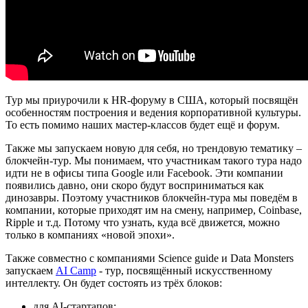
Тур мы приурочили к HR-форуму в США, который посвящён
особенностям построения и ведения корпоративной культуры.
То есть помимо наших мастер-классов будет ещё и форум.
Также мы запускаем новую для себя, но трендовую тематику –
блокчейн-тур. Мы понимаем, что участникам такого тура надо
идти не в офисы типа Google или Facebook. Эти компании
появились давно, они скоро будут восприниматься как
динозавры. Поэтому участников блокчейн-тура мы поведём в
компании, которые приходят им на смену, например, Coinbase,
Ripple и т.д. Потому что узнать, куда всё движется, можно
только в компаниях «новой эпохи».
Также совместно с компаниями Science guide и Data Monsters
запускаем
AI Camp
- тур, посвящённый искусственному
интеллекту. Он будет состоять из трёх блоков:
для AI-стартапов;