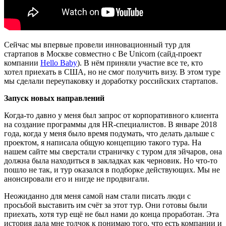
Сейчас мы впервые провели инновационный тур для
стартапов в Москве совместно с Be Unicorn (сайд-проект
компании
Hello Baby
). В нём приняли участие все те, кто
хотел приехать в США, но не смог получить визу. В этом туре
мы сделали переупаковку и доработку российских стартапов.
Запуск новых направлений
Когда-то давно у меня был запрос от корпоративного клиента
на создание программы для HR-специалистов. В январе 2018
года, когда у меня было время подумать, что делать дальше с
проектом, я написала общую концепцию такого тура. На
нашем сайте мы сверстали страничку с туром для эйчаров, она
должна была находиться в закладках как черновик. Но что-то
пошло не так, и тур оказался в подборке действующих. Мы не
анонсировали его и нигде не продвигали.
Неожиданно для меня самой нам стали писать люди с
просьбой выставить им счёт за этот тур. Они готовы были
приехать, хотя тур ещё не был нами до конца проработан. Эта
история дала мне толчок к понимаю того, что есть компании и