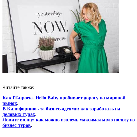
Читайте также:
Как IT-проект Hello Baby пробивает дорогу на мировой
рынок
.
В Калифорнию - за бизнес-идеями: как заработать на
деловых турах
.
Ловите волну: как можно извлечь максимальную
пользу
из
бизнес-туров
.