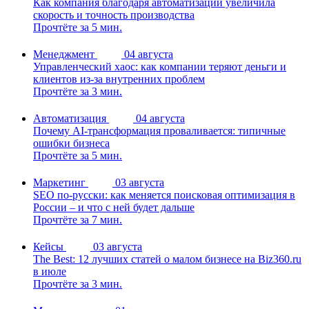
Как компания благодаря автоматизации увеличила
скорость и точность производства
Прочтёте за 5 мин.
Менеджмент
04 августа
Управленческий хаос: как компании теряют деньги и
клиентов из-за внутренних проблем
Прочтёте за 3 мин.
Автоматизация
04 августа
Почему AI-трансформация проваливается: типичные
ошибки бизнеса
Прочтёте за 5 мин.
Маркетинг
03 августа
SEO по-русски: как меняется поисковая оптимизация в
России – и что с ней будет дальше
Прочтёте за 7 мин.
Кейсы
03 августа
The Best: 12 лучших статей о малом бизнесе на Biz360.ru
в июле
Прочтёте за 3 мин.