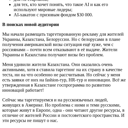
для тех, кто хочет понять, что такое AI и как его
используют мировые лидеры;
AI-хакатон с призовым фондом $30 000.
В поисках новой аудитории
Мы начали размещать таргетированную рекламу для жителей
Украины, Казахстана, Белоруссии. Но с белорусами в плане
получения американской визы ситуация ещё хуже, чем с
россиянами – почти всем отказывают в её выдаче. Жители
Украины и Казахстана получают визы без проблем.
Меня удивили жители Казахстана. Они оказались очень
активными, хотя я ставила таргетинг на их страну в качестве
теста, ни на что особенно не рассчитывая. Но сейчас у меня
есть заявки от них на fashion-тур, HR-тур и инновации. Всё же
утвержденная в Казахстане госпрограмма по развитию
инноваций работает!
Сейчас мы таргетируемся и на русскоязычных людей,
живущих в Америке. Но проблема с ними и теми русскими,
которые живут в Европе, одна - они читают другие ресурсы, в
отличие от жителей России и постсоветского пространства. И
эти ресурсы не пишут о нас.