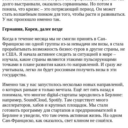
долго выстраивали, оказались сорваннымы. Но потом я
поняла, что кризис – это потрясающий период. Он может
стать волшебным пинком для того, чтобы расти и развиваться.
У нас произошло именно так.
Германия, Корея, далее везде
Когда в течение месяца мы не смогли принять в Сан-
Франциско ни одной группы из-за невыдачи им визы, я стала
прорабатывать возможность бизнес-туров в другие страны, не
в США. Я начала активнее следить за ситуацией в мире –
изучала, какие страны являются этакими пульсирующими
точками в плане развития каких-то направлений. И сразу же
учитывала, легко ли будет россиянам получить визы в эти
государства.
Именно так у нас запустилось несколько новых направлений,
о которых раньше я только мечтала. Ещё лет пять назад я
понимала, что многие digital-стартапы зародились в Берлине:
например, SoundCloud, Spotify. Там существует много
акселераторов, хабов и крупных площадок. Мы стали
готовить программу для стартапов и предпринимателей в
Берлине и увидели, что там очень активная жизнь. На одном
Сан-Франциско, как оказалось, свет клином не сошёлся.