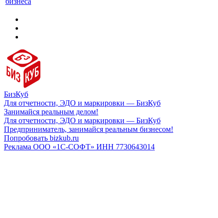
бизнеса
БизКуб
Для отчетности, ЭДО и маркировки — БизКуб
Занимайся реальным делом!
Для отчетности, ЭДО и маркировки — БизКуб
Предприниматель, занимайся реальным бизнесом!
Попробовать bizkub.ru
Реклама ООО «1С-СОФТ» ИНН 7730643014