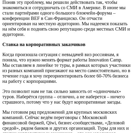
Поняв эту проблему, мы решили действовать так, чтобы
знакомиться и сотрудничать со СМИ в Америке. В июне мы
стали партнёрами одного большого блокчейн-форума –
конференции BEF в Сан-Франциско. Он отчасти
ориентирован на местную аудиторию. Мы надеемся показать
на нём себя и поднять свою репутацию среди местных СМИ и
аудитории.
Ставка на корпоративных заказчиков
Когда произошла ситуация с невыдачей виз россиянам, я
поняла, что нужно менять формат работы Innovation Camp.
Мы оставляем в линейке те туры, в рамках которых участники
из разных компаний приезжают на место самостоятельно, но в
течение года я хочу переориентировать более 60-70% бизнеса
на работу с корпорациями.
Это позволит нам не так сильно зависеть от «одиночных»
туров. Наберётся группа – отлично, а не наберется – ничего
страшного, потому что у нас будут корпоративные заезды.
Мы готовим ряд предложений для крупных московских
компаний. Сейчас ведём переговоры с Московской
финансовой биржей, Qiwi, бизнес-сообществами, «Деловой
средой», рядом банков и других организаций. Туры для них и