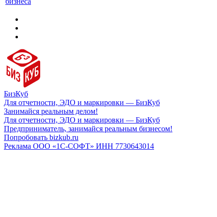
бизнеса
БизКуб
Для отчетности, ЭДО и маркировки — БизКуб
Занимайся реальным делом!
Для отчетности, ЭДО и маркировки — БизКуб
Предприниматель, занимайся реальным бизнесом!
Попробовать bizkub.ru
Реклама ООО «1С-СОФТ» ИНН 7730643014