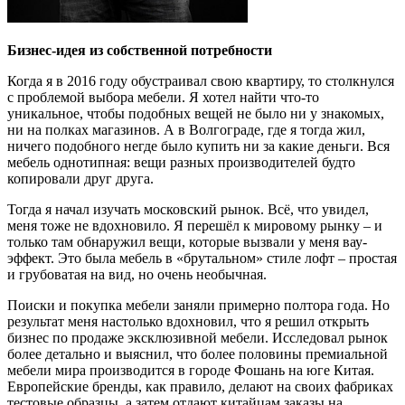
Бизнес-идея из собственной потребности
Когда я в 2016 году обустраивал свою квартиру, то столкнулся
с проблемой выбора мебели. Я хотел найти что-то
уникальное, чтобы подобных вещей не было ни у знакомых,
ни на полках магазинов. А в Волгограде, где я тогда жил,
ничего подобного негде было купить ни за какие деньги. Вся
мебель однотипная: вещи разных производителей будто
копировали друг друга.
Тогда я начал изучать московский рынок. Всё, что увидел,
меня тоже не вдохновило. Я перешёл к мировому рынку – и
только там обнаружил вещи, которые вызвали у меня вау-
эффект. Это была мебель в «брутальном» стиле лофт – простая
и грубоватая на вид, но очень необычная.
Поиски и покупка мебели заняли примерно полтора года. Но
результат меня настолько вдохновил, что я решил открыть
бизнес по продаже эксклюзивной мебели. Исследовал рынок
более детально и выяснил, что более половины премиальной
мебели мира производится в городе Фошань на юге Китая.
Европейские бренды, как правило, делают на своих фабриках
тестовые образцы, а затем отдают китайцам заказы на