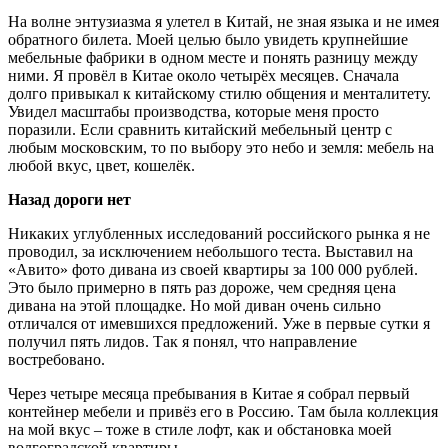
На волне энтузиазма я улетел в Китай, не зная языка и не имея
обратного билета. Моей целью было увидеть крупнейшие
мебельные фабрики в одном месте и понять разницу между
ними. Я провёл в Китае около четырёх месяцев. Сначала
долго привыкал к китайскому стилю общения и менталитету.
Увидел масштабы производства, которые меня просто
поразили. Если сравнить китайский мебельный центр с
любым московским, то по выбору это небо и земля: мебель на
любой вкус, цвет, кошелёк.
Назад дороги нет
Никаких углубленных исследований российского рынка я не
проводил, за исключением небольшого теста. Выставил на
«Авито» фото дивана из своей квартиры за 100 000 рублей.
Это было примерно в пять раз дороже, чем средняя цена
дивана на этой площадке. Но мой диван очень сильно
отличался от имевшихся предложений. Уже в первые сутки я
получил пять лидов. Так я понял, что направление
востребовано.
Через четыре месяца пребывания в Китае я собрал первый
контейнер мебели и привёз его в Россию. Там была коллекция
на мой вкус – тоже в стиле лофт, как и обстановка моей
волгоградской квартиры.