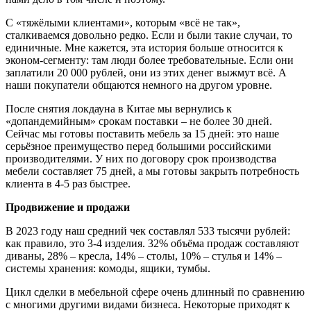
С «тяжёлыми клиентами», которым «всё не так»,
сталкиваемся довольно редко. Если и были такие случаи, то
единичные. Мне кажется, эта история больше относится к
эконом-сегменту: там люди более требовательные. Если они
заплатили 20 000 рублей, они из этих денег выжмут всё. А
наши покупатели общаются немного на другом уровне.
После снятия локдауна в Китае мы вернулись к
«допандемийным» срокам поставки – не более 30 дней.
Сейчас мы готовы поставить мебель за 15 дней: это наше
серьёзное преимущество перед большими российскими
производителями. У них по договору срок производства
мебели составляет 75 дней, а мы готовы закрыть потребность
клиента в 4-5 раз быстрее.
Продвижение и продажи
В 2023 году наш средний чек составлял 533 тысячи рублей:
как правило, это 3-4 изделия. 32% объёма продаж составляют
диваны, 28% – кресла, 14% – столы, 10% – стулья и 14% –
системы хранения: комоды, ящики, тумбы.
Цикл сделки в мебельной сфере очень длинный по сравнению
с многими другими видами бизнеса. Некоторые приходят к