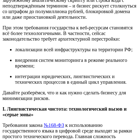
зарубежному аналитическому скрипту или строка кода с
неподтверждённым термином – и бизнес рискует столкнуться
со штрафом до полумиллиона рублей, блокировкой домена
или даже приостановкой деятельности.
При этом требования государства к веб-ресурсам становятся
всё более технологичными. В частности, сейсас
законодательство требует архитектурной перестройки:
локализации всей инфраструктуры на территории РФ;
внедрения систем мониторинга в режиме реального
времени;
интеграции юридических, лингвистических и
технических процессов в единый цикл управления.
Давайте разберёмся, что и как нужно сделать бизнесу для
минимизации рисков.
I
. Лингвистическая чистота:
т
ехнологический вызов и
«серые зоны»
Требования закона
№168-ФЗ
к использованию
государственного языка в цифровой среде выходят за рамки
простого технического перевода. Главная сложность