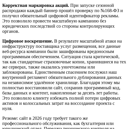
Корректная маркировка акций
.
При запуске сезонной
распродажи каждый баннер прошёл проверку по №168-ФЗ и
получил обязательный цифровой идентификатор рекламы.
Это позволило провести масштабную кампанию без
юридических последствий со стороны контролирующих
органов.
Цифровое воскрешение
.
В результате масштабной атаки на
инфраструктуру поставщика услуг размещения, все данные
веб-ресурса компании были зашифрованы вредоносным
программным обеспечением. Ситуация стала критической,
так как стандартные страховочные копии, хранившиеся на тех
же серверах, также оказались уничтожены или
заблокированы. Единственным спасением послужил наш
внутренний регламент обязательного дублирования данных
на независимое удалённое хранилище. Благодаря этому мы
полностью восстановили сайт, сохранив программный код,
базы данных и контент, накопленные за десять лет работы.
Это позволило клиенту избежать полной потери цифровых
активов и колоссальных затрат на воссоздание проекта с
нуля.
Резюме: сайт в 2026 году требует такого же
профессионального обслуживания, как бухгалтерия или
юридический отдел. Передача технического контроля на