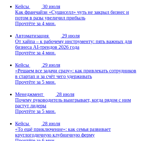
Кейсы
30 июля
Как франчайзи «Сушиселл» чуть не закрыл бизнес и
потом в разы увеличил прибыль
Прочтёте за 4 мин.
Автоматизация
29 июля
От хайпа – к рабочему инструменту: пять важных для
бизнеса AI-трендов 2026 года
Прочтёте за 4 мин.
Кейсы
29 июля
«Решаем все задачи сразу»: как привлекать сотрудников
в стартап и за счёт чего удерживать
Прочтёте за 5 мин.
Менеджмент
28 июля
Почему руководитель выигрывает, когда рядом с ним
растут лидеры
Прочтёте за 5 мин.
Кейсы
28 июля
«То ещё приключение»: как семья развивает
круглогодичную клубничную ферму
Прочтёте за 6 мин.