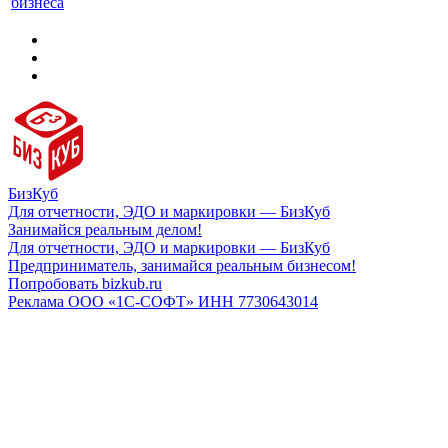
бизнеса
БизКуб
Для отчетности, ЭДО и маркировки — БизКуб
Занимайся реальным делом!
Для отчетности, ЭДО и маркировки — БизКуб
Предприниматель, занимайся реальным бизнесом!
Попробовать bizkub.ru
Реклама ООО «1С-СОФТ» ИНН 7730643014