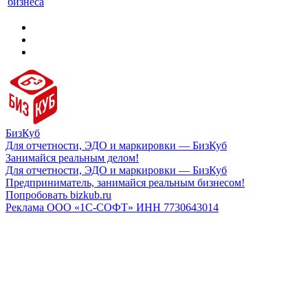
бизнеса
БизКуб
Для отчетности, ЭДО и маркировки — БизКуб
Занимайся реальным делом!
Для отчетности, ЭДО и маркировки — БизКуб
Предприниматель, занимайся реальным бизнесом!
Попробовать bizkub.ru
Реклама ООО «1С-СОФТ» ИНН 7730643014