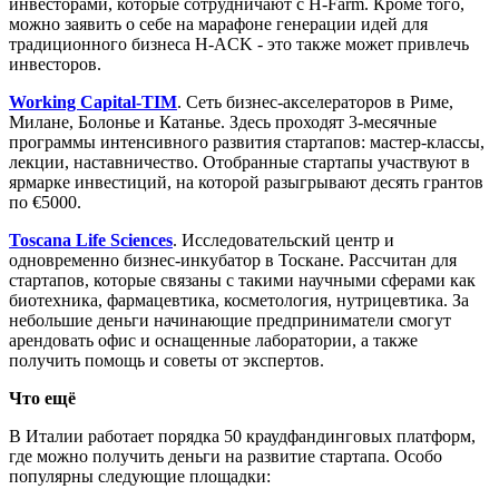
инвесторами, которые сотрудничают с H-Farm. Кроме того,
можно заявить о себе на марафоне генерации идей для
традиционного бизнеса H-ACK - это также может привлечь
инвесторов.
Working Capital-TIM
. Сеть бизнес-акселераторов в Риме,
Милане, Болонье и Катанье. Здесь проходят 3-месячные
программы интенсивного развития стартапов: мастер-классы,
лекции, наставничество. Отобранные стартапы участвуют в
ярмарке инвестиций, на которой разыгрывают десять грантов
по €5000.
Toscana Life Sciences
. Исследовательский центр и
одновременно бизнес-инкубатор в Тоскане. Рассчитан для
стартапов, которые связаны с такими научными сферами как
биотехника, фармацевтика, косметология, нутрицевтика. За
небольшие деньги начинающие предприниматели смогут
арендовать офис и оснащенные лаборатории, а также
получить помощь и советы от экспертов.
Что ещё
В Италии работает порядка 50 краудфандинговых платформ,
где можно получить деньги на развитие стартапа. Особо
популярны следующие площадки: