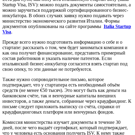
Startup Visa, ISV): можно подать документы самостоятельно, а
можно заручиться поддержкой сертифицированного бизнес-
инкубатора. В обоих случаях заявку нужно подавать через
министерство экономического развития Италии. Формы
документов опубликованы на сайте программы
Italia Startup
Visa
.
Прежде всего нужно подготовить информацию о себе и о
стартапе: рассказать о том, чем будет заниматься компания и
как она получит финансирование, представить примерный
состав работников и указать наличие патентов. Если
итальянский бизнес-инкубатор согласится взять стартап под
свою опеку, то эти данные не потребуются.
Также нужно сопроводительное письмо, которое
подтверждает, что у стартапера есть необходимый объём
средств (не менее €50 тысяч). Это могут быть как деньги на
банковском счёте, так и венчурные капиталы внешних
инвесторов, а также деньги, собранные через краудфандинг. К
письме следует приложить выписку со счёта, справки от
краудфандинговых платформ или венчурных фондов.
Комиссия министерства изучает документы в течение 30
дней, после чего выдаёт сертификат, который подтверждает,
что у человека есть основания получить ISV. К нему также