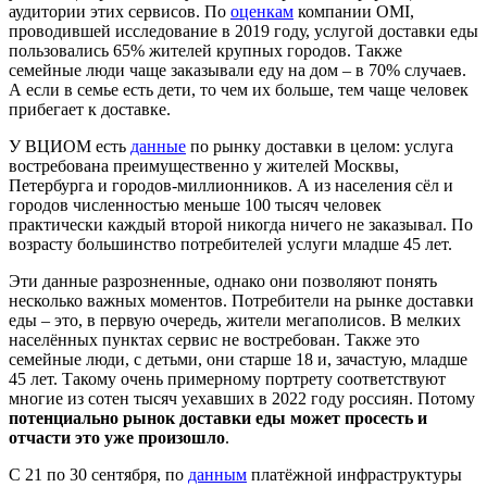
аудитории этих сервисов. По
оценкам
компании OMI,
проводившей
исследование в 2019 году, услугой доставки еды
поль
зовались
65% жителей крупных городов. Также
семейные люди чаще заказыва
ли
еду на дом
–
в 70% случаев.
А если в семье есть дети, то чем их больше, тем чаще человек
п
рибегает к доставке
.
У ВЦИОМ есть
данные
по рынку доставки в целом: услуга
востребована преимущественно у жителей Москвы,
Петербурга и городов-миллионников. А
из
населения с
ё
л и
городов численностью меньше 100 тыс
яч
человек
практически каждый второй никогда ничего не заказывал. По
возрасту большинство по
требителей
услуги младше 45 лет.
Эти данные разрозненные, однако они позволяют понять
несколько важных моментов. Потребители на рынке доставки
еды
–
это
,
в первую очередь
,
жители
мегаполисов
. В мелких
насел
ё
нных пунктах сервис не востребован. Также это
семейные
люди, с детьми, они старше 18 и, зачастую, младше
45 лет. Такому очень примерному портрету соответствуют
многие из сотен тысяч уехавших в 2022 году россиян. Потому
потенциально рынок доставки еды может просесть и
отчасти это уже произошло
.
С 21 по 30 сентября, по
данным
плат
ё
жной инфраструктуры