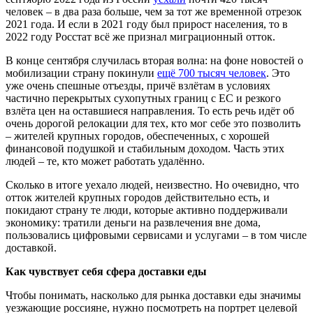
человек
–
в два раза больше, чем за тот же временной отрезок
2021 года. И если в 2021 году был прирост населения, то в
2022 году Росстат вс
ё
же признал миграционный отток.
В конце сентября случилась вторая волна: на фоне новостей о
мобилизации страну покинули
ещё
700 тыс
яч
человек
. Это
уже очень спешные отъезды, прич
ё взлёта
м в условиях
частично перекрытых сухопутных границ с ЕС и резкого
взлёта
цен на оставшиеся направления. То есть речь ид
ё
т об
очень дорогой релокации для тех, кто мог себе это позволить
–
жителей крупных городов, обеспеченных, с хорошей
финансовой подушкой и
стабильным
доходом. Часть этих
людей
–
те, кто может работать удал
ё
нно.
Сколько в итоге уехал
о людей
, неизвестно. Но очевидно, что
отток жителей крупных городов действительно есть, и
покидают страну те люди, которые активно поддержива
ли
экономику: трат
или
деньги на развлечения вне дома,
польз
овались
цифровыми сервисами и услугами
–
в том числе
доставкой.
Как чувствует себя сфера доставки еды
Чтобы понимать, насколько для рынка доставки еды значимы
уезжающие россияне, нужно посмотреть на портрет целевой