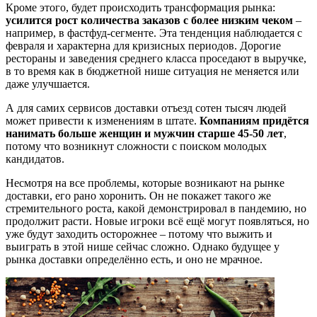
Кроме этого
,
будет происходить трансформация рынка:
усилится рост количества заказов с более низким чеком
–
например, в фастфуд-сегменте. Эта тенденция наблюдается с
февраля и характерна для кризисных периодов. Дорогие
рестораны и заведения среднего класса проседают в выручке,
в то время как в бюджетной нише ситуация не меняется или
даже улучшается.
А для самих сервисов доставки отъезд сотен тысяч людей
может привести к изменениям в штате.
Компаниям
прид
ё
тся
нанимать больше женщин и мужчин старше 45-50 лет
,
потому что возникнут сложности с поиском молодых
кандидатов.
Несмотря на все проблемы, которые возникают на рынке
доставки, его рано хоронить. Он не
покажет
такого же
стремительного роста, какой демонстрировал в пандемию, но
продолжит расти. Новые игроки вс
ё
ещ
ё
могут появляться, но
уже будут заходить осторожнее
–
потому что выжить и
выиграть в этой нише сейчас сложно. Однако будущее у
рынка доставки определ
ё
нно есть, и оно не мрачное.