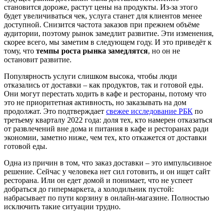
становится дороже, растут цены на продукты. Из-за этого
будет увеличиваться чек, услуга станет для клиентов менее
доступной. Снизится частота заказов при прежнем объ
ё
ме
аудитории, поэтому рынок замедлит развитие. Эти изменения,
скорее всего, мы заметим в следующем году. И это привед
ё
т к
тому, что
темпы роста рынка замедлятся
, но он не
остановит развитие.
П
опулярность услуги слишком высока, чтобы люди
отказались от доставки
–
как продуктов, так и
готовой
еды.
Они могут перестать ходить в кафе и рестораны, потому что
это не приоритетная активность, но заказывать на дом
продолжат. Это подтверждает
свежее исследование РБК
по
третьему
кварталу 2022 года
:
д
оля тех, кто намерен отказаться
от развлечений вне дома и питания в кафе и ресторанах ради
экономии, заметно ниже, чем тех, кто откажется от доставки
готовой еды.
Одна из причин в том, что заказ доставки
–
это импульсивное
решение. Сейчас у человека нет сил готовить
,
и он ищет сайт
ресторана. Или он едет домой и понимает, что не успеет
добраться до гипермаркета, а холодильник пустой:
набрасывает по пути корзину в онлайн-магазине.
Полностью
исключить
такие ситуации трудно.