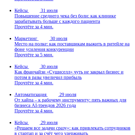
Кейсы
31 июля
Повышение среднего чека без боли: как клинике
зарабатывать больше с каждого пациента
Прочтёте за 4 мин.
Маркетинг
30 июля
Место на полке: как поставщикам выжить в ритейле на
фоне усиления конкуренции
Прочтёте за 5 мин.
Кейсы
30 июля
Как франчайзи «Сушиселл» чуть не закрыл бизнес и
потом в разы увеличил прибыль
Прочтёте за 4 мин.
Автоматизация
29 июля
От хайпа – к рабочему инструменту: пять важных для
бизнеса AI-трендов 2026 года
Прочтёте за 4 мин.
Кейсы
29 июля
«Решаем все задачи сразу»: как привлекать сотрудников
в стартап и за счёт чего удерживать