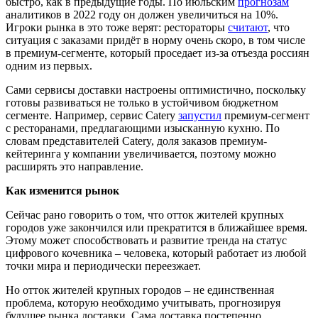
быстро, как в предыдущие годы. По июльским
прогнозам
аналитиков в 2022 году он должен увеличиться на 10%.
Игроки рынка в это тоже верят: рестораторы
считают
, что
ситуация с заказами прид
ё
т в норму очень скоро, в том числе
в премиум-сегменте, который проседает из-за отъезда россиян
одним из первых.
Сами сервисы доставки настроены оптимистично, поскольку
готовы развиваться не только в устойчивом бюджетном
сегменте.
Например, с
ервис Catery
запустил
премиум-сегмент
с ресторанами, предлагающими изысканную кухню. По
словам представителей Catery, доля заказов премиум-
кейтеринга у компании увеличивается, поэтому можно
расширять это направление.
Как изменится рынок
Сейчас
рано говорить о том, что отток жителей
крупных
городов уже закончился или прекратится в ближайшее время.
Этому может способствовать и развитие тренда на статус
цифрового кочевника
–
человека, который работает из любой
точки мира и периодически переезжает.
Но отток жителей крупных городов
–
не единственная
проблема, которую
необходимо
учитывать, прогнозируя
будущее рынка доставки. Сама доставка постепенно