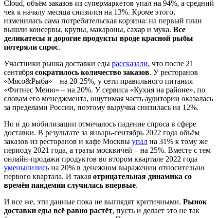
Cloud, объ
ё
м заказов из супермаркетов упал на 94%, а средний
чек к началу месяца снизился на 13%. Кроме этого
,
изменилась сама потребительская корзина: на первый план
вышли консервы, крупы, макароны, сахар и мука.
Все
деликатесы и дорогие продукты вроде красной рыбы
потеряли спрос
.
Участники рынка доставки еды
рассказали
, что после 21
сентября
сократилось
количество заказов
. У ресторанов
«Мясо&Рыба»
–
на 20-25%, у сети правильного питания
«Фитнес Меню»
–
на 20%. У сервиса «Кухня на районе»
,
по
словам его
менеджмента,
ощутимая часть аудитории оказалась
за пределами России, поэтому выручка снизилась на 12%.
Но и до мобилизации
отмечалось падение
спроса
в сфере
доставк
и
. В результате за январь-сентябрь 2022 года объ
ё
м
заказов из ресторанов и кафе Москвы
упал
на 31% к тому же
периоду 2021 года, а траты москвичей
–
на 25%.
Вместе с тем
о
нлайн-продажи продуктов во
втором
квартале 2022 года
уменьшились
на 20% в денежном выражении относительно
первого
квартала. И такая
отрицательная динамика со
врем
ё
н пандемии случилась впервые
.
И все же, эти данные пока не выглядят критичными.
Рынок
доставки еды вс
ё
равно раст
ё
т
, пусть и делает это не так