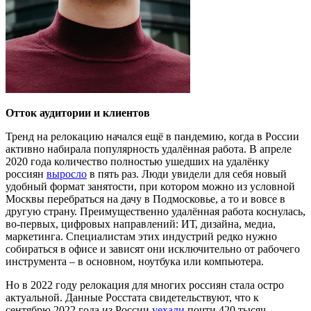
Отток аудитории и клиентов
Тренд на релокацию начался ещ
ё
в пандемию, когда в России
активно набирала популярность удал
ё
нная работа
. В
апреле
2020 года количество полностью ушедших на удал
ё
нку
россиян
выросло
в пять раз. Люди увидели для себя новый
удобный формат занятости, при котором можно из условной
Москвы перебраться на дачу в Подмосковье, а то и вовсе в
другую страну. Преимущественно удал
ё
нная работа коснулась,
во-первых, цифровых направлений: ИТ, дизайна,
медиа
,
маркетинга.
С
пециалистам
этих индустрий
редко нужно
собираться в офисе и зависят они исключительно от
рабочего
инструмента
–
в основном, ноутбука или компьютера.
Но в
2022 году релокация для
многих россиян стала остро
актуальной
.
Данные
Росстата
свидетельствуют
, что к
сентябрю 2022 года из России
уехали
почти 420 тыс
яч