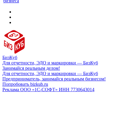
бизнеса
БизКуб
Для отчетности, ЭДО и маркировки — БизКуб
Занимайся реальным делом!
Для отчетности, ЭДО и маркировки — БизКуб
Предприниматель, занимайся реальным бизнесом!
Попробовать bizkub.ru
Реклама ООО «1С-СОФТ» ИНН 7730643014