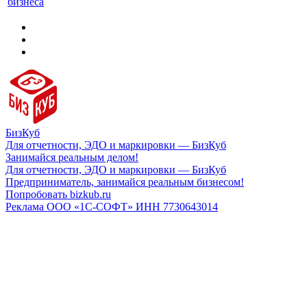
бизнеса
БизКуб
Для отчетности, ЭДО и маркировки — БизКуб
Занимайся реальным делом!
Для отчетности, ЭДО и маркировки — БизКуб
Предприниматель, занимайся реальным бизнесом!
Попробовать bizkub.ru
Реклама ООО «1С-СОФТ» ИНН 7730643014