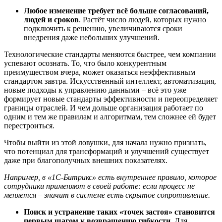
Любое изменение требует вс
ё
больше согласований,
людей и сроков
. Растёт число людей, которых нужно
подключить к решению, увеличиваются сроки
внедрения даже небольших улучшений.
Технологические стандарты меняются быстрее, чем компании
успевают осознать. То, что было конкурентным
преимуществом вчера, может оказаться неэффективным
стандартом завтра. Искусственный интеллект, автоматизация,
новые подходы к управлению данными – всё это уже
формирует новые стандарты эффективности и переопределяет
границы отраслей. И чем дольше организация работает по
одним и тем же правилам и алгоритмам, тем сложнее ей будет
перестроиться.
Чтобы выйти из этой ловушки, для начала нужно признать,
что потенциал для трансформаций и улучшений существует
даже при благополучных внешних показателях.
Например, в «1С-Битрикс» е
сть внутреннее правило, которое
сотрудники применяют в своей работе: если процесс не
меняется – значит в системе есть скрытое сопротивление.
Поиск и устранение таких «точек застоя» становится
первым шагом к возвращению гибкости
. Для