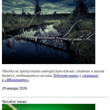
Чтобы не пропустить интересную для вас статью о малом
бизнесе, подпишитесь на наш
Telegram-канал
и
страницу
в
«ВКонтакте»
.
29 января 2026
Читайте также