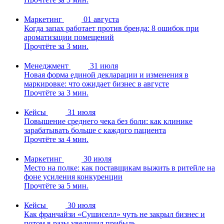
Маркетинг
01 августа
Когда запах работает против бренда: 8 ошибок при
ароматизации помещений
Прочтёте за 3 мин.
Менеджмент
31 июля
Новая форма единой декларации и изменения в
маркировке: что ожидает бизнес в августе
Прочтёте за 3 мин.
Кейсы
31 июля
Повышение среднего чека без боли: как клинике
зарабатывать больше с каждого пациента
Прочтёте за 4 мин.
Маркетинг
30 июля
Место на полке: как поставщикам выжить в ритейле на
фоне усиления конкуренции
Прочтёте за 5 мин.
Кейсы
30 июля
Как франчайзи «Сушиселл» чуть не закрыл бизнес и
потом в разы увеличил прибыль