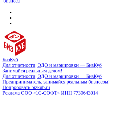
бизнеса
БизКуб
Для отчетности, ЭДО и маркировки — БизКуб
Занимайся реальным делом!
Для отчетности, ЭДО и маркировки — БизКуб
Предприниматель, занимайся реальным бизнесом!
Попробовать bizkub.ru
Реклама ООО «1С-СОФТ» ИНН 7730643014