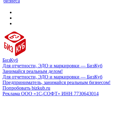
бизнеса
БизКуб
Для отчетности, ЭДО и маркировки — БизКуб
Занимайся реальным делом!
Для отчетности, ЭДО и маркировки — БизКуб
Предприниматель, занимайся реальным бизнесом!
Попробовать bizkub.ru
Реклама ООО «1С-СОФТ» ИНН 7730643014