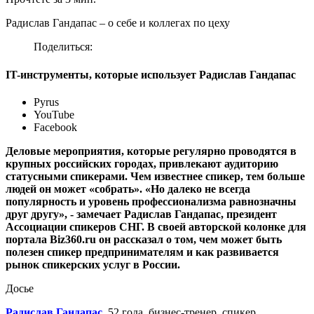
Радислав Гандапас – о себе и коллегах по цеху
Поделиться:
IT-инструменты, которые использует Радислав Гандапас
Pyrus
YouTube
Facebook
Деловые мероприятия, которые регулярно проводятся в
крупных российских городах, привлекают аудиторию
статусными спикерами. Чем известнее спикер, тем больше
людей он может «собрать». «Но далеко не всегда
популярность и уровень профессионализма равнозначны
друг другу», - замечает Радислав Гандапас, президент
Ассоциации спикеров СНГ. В своей авторской колонке для
портала Biz360.ru он рассказал о том, чем может быть
полезен спикер предпринимателям и как развивается
рынок спикерских услуг в России.
Досье
Радислав Гандапас
, 52 года, бизнес-тренер, спикер,