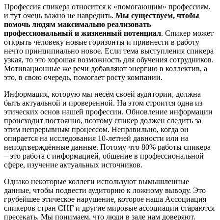
Профессия спикера относится к «помогающим» профессиям,
и тут очень важно не навредить.
Мы существуем, чтобы
помочь людям максимально реализовать
профессиональный и жизненный потенциал
. Спикер может
открыть человеку новые горизонты и привнести в работу
нечто принципиально новое. Если тема выступления спикера
узкая, то это хорошая возможность для обучения сотрудников.
Мотивационные же речи добавляют энергию в коллектив, а
это, в свою очередь, помогает росту компании.
Информация, которую мы несём своей аудитории, должна
быть актуальной и проверенной. На этом строится одна из
этических основ нашей профессии. Обновление информации
происходит постоянно, поэтому спикер должен следить за
этим непрерывным процессом. Неправильно, когда он
опирается на исследования 10-летней давности или на
неподтверждённые данные. Потому что 80% работы спикера
– это работа с информацией, общение в профессиональной
сфере, изучение актуальных источников.
Однако некоторые коллеги используют вымышленные
данные, чтобы подвести аудиторию к ложному выводу. Это
грубейшее этическое нарушение, которое наша Ассоциация
спикеров стран СНГ и другие мировые ассоциации стараются
пресекать. Мы понимаем, что люди в зале нам доверяют.