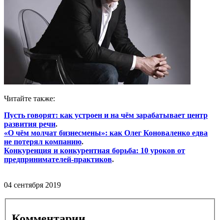
Читайте также:
Пусть говорят: как устроен и на чём зарабатывает центр
развития речи
.
«О чём молчат бизнесмены»: как Олег Коноваленко едва
не потерял компанию
.
Конкуренция и конкурентная борьба: 10 уроков от
предпринимателей-практиков
.
04 сентября 2019
Комментарии