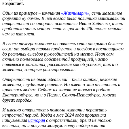
возрастает.
Один из примеров
– компания
«Жизньмарт»
,
сеть магазинов
формата «у дома».
В ней всегда была политика максимальной
открытости со стороны
основателя
Ивана Зайченко, и это
сработало очень мощно: сеть выросла до 400 точек меньше
чем за пять лет.
В сво
ё
м
телеграм-
канале основатель сети открыто делился
всем: от выбора первых продуктов и поездок к поставщикам
до реальных выездов руководителей на места. Иван сам
активно пользовался собственной продукцией, часто
появлялся в магазинах, рассказывая как об успехах, так и о
моментах, которые разочаровывали.
Открытость не была идеальной – были ошибки, неловкие
моменты, неудачные решения. Но именно эта честность и
нравилась людям. Сейчас их знают не только в родном
Екатеринбурге, но и в Перми
,
Санкт-Петербурге,
многих
других городах
.
И именно открытость помогла компании пережить
непростой период. Когда в мае 2024 года произошла
нашумевшая
история
с отравлениями, бренд не только
выстоял, но и получил мощную волну поддержки от