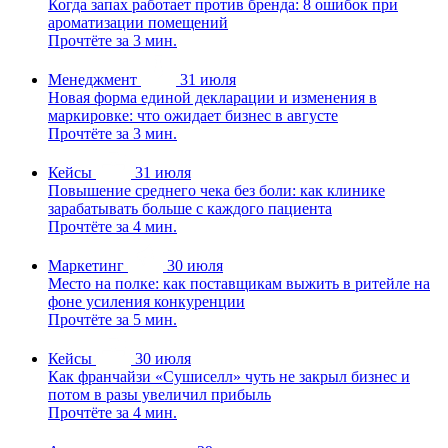
Когда запах работает против бренда: 8 ошибок при
ароматизации помещений
Прочтёте за 3 мин.
Менеджмент
31 июля
Новая форма единой декларации и изменения в
маркировке: что ожидает бизнес в августе
Прочтёте за 3 мин.
Кейсы
31 июля
Повышение среднего чека без боли: как клинике
зарабатывать больше с каждого пациента
Прочтёте за 4 мин.
Маркетинг
30 июля
Место на полке: как поставщикам выжить в ритейле на
фоне усиления конкуренции
Прочтёте за 5 мин.
Кейсы
30 июля
Как франчайзи «Сушиселл» чуть не закрыл бизнес и
потом в разы увеличил прибыль
Прочтёте за 4 мин.