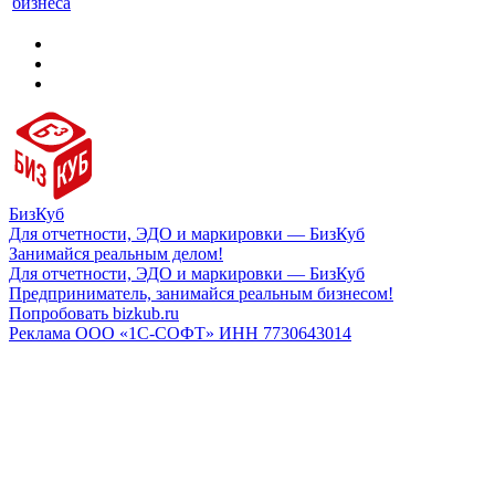
бизнеса
БизКуб
Для отчетности, ЭДО и маркировки — БизКуб
Занимайся реальным делом!
Для отчетности, ЭДО и маркировки — БизКуб
Предприниматель, занимайся реальным бизнесом!
Попробовать bizkub.ru
Реклама ООО «1С-СОФТ» ИНН 7730643014