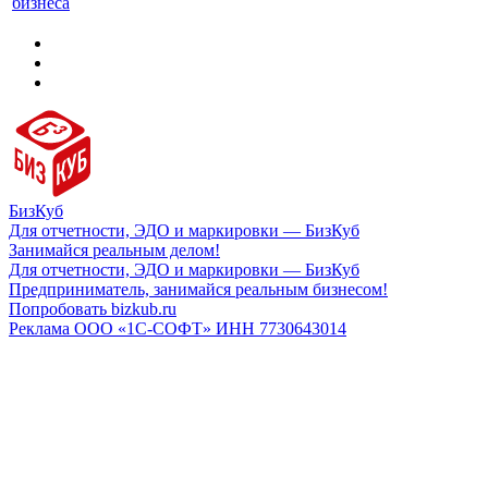
бизнеса
БизКуб
Для отчетности, ЭДО и маркировки — БизКуб
Занимайся реальным делом!
Для отчетности, ЭДО и маркировки — БизКуб
Предприниматель, занимайся реальным бизнесом!
Попробовать bizkub.ru
Реклама ООО «1С-СОФТ» ИНН 7730643014