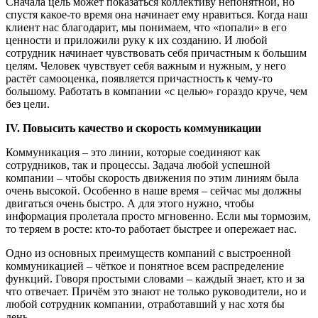
Сначала цель может показаться коллективу непонятной, но
спустя какое-то время она начинает ему нравиться. Когда наш
клиент нас благодарит, мы понимаем, что «попали» в его
ценности и приложили руку к их созданию. И любой
сотрудник начинает чувствовать себя причастным к большим
целям. Человек чувствует себя важным и нужным, у него
растёт самооценка, появляется причастность к чему-то
большому. Работать в компании «с целью» гораздо круче, чем
без цели.
IV. Повысить качество и скорость коммуникации
Коммуникация – это линии, которые соединяют как
сотрудников, так и процессы. Задача любой успешной
компании – чтобы скорость движения по этим линиям была
очень высокой. Особенно в наше время – сейчас мы должны
двигаться очень быстро. А для этого нужно, чтобы
информация пролетала просто мгновенно. Если мы тормозим,
то теряем в росте: кто-то работает быстрее и опережает нас.
Одно из основных преимуществ компаний с выстроенной
коммуникацией – чёткое и понятное всем распределение
функций. Говоря простыми словами – каждый знает, кто и за
что отвечает. Причём это знают не только руководители, но и
любой сотрудник компании, отработавший у нас хотя бы
день.