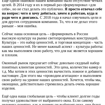
Ещё одной ошибкой нашей компании было отсутствие чётких
целей. В 2014 году я их в первый раз сформулировал «для
себя», но не стал делать это публично.
Я просто отвечал себе
на вопрос: чего я хочу добиться, зачем я работаю, куда и
ради чего я двигаюсь
. С 2018 года я начал озвучивать цели и
для других сотрудников компании. То, что я не делал этого
раньше – моя ошибка.
Сейчас наша основная цель – сформировать в России
высокую культуру на рынке светопрозрачных конструкций.
Культура – это набор ценностей, и торговая концепция – часть
наших ценностей. Не менее важный аспект – культура работы:
как мы выполняем свою работу, что для нас является хорошим
и плохим.
Оконный рынок предлагает сейчас довольно скудный набор
понятных клиентам ценностей. Это цена, количество камер и
т.д. Мы хотим в этих ценностях вычистить ложное и добавить
настоящее. Для этого мы «проводим агитацию» и выполняем
свою работу на уровне наших ценностей. Хочется, чтобы мы,
оконщики, действительно стремились делать очень хорошие
изделия.
Ещё одна наша глобальная цель – чтобы клиент долгие годы
получал удовольствие от выбранного окна. Если самому
человеку понятно, как и почему он выбирает окна, они будут