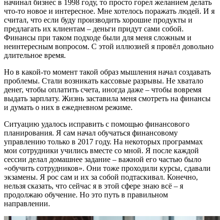
начинал бизнес в 1998 году, то просто горел желанием делать
что-то новое и интересное. Мне хотелось поражать людей. И я
считал, что если буду производить хорошие продукты и
предлагать их клиентам – деньги придут сами собой.
Финансы при таком подходе были для меня сложным и
неинтересным вопросом. С этой иллюзией я провёл довольно
длительное время.
Но в какой-то момент такой образ мышления начал создавать
проблемы. Стали возникать кассовые разрывы. Не хватало
денег, чтобы оплатить счета, иногда даже – чтобы вовремя
выдать зарплату. Жизнь заставила меня смотреть на финансы
и думать о них в ежедневном режиме.
Ситуацию удалось исправить с помощью финансового
планирования. Я сам начал обучаться финансовому
управлению только в 2017 году. На некоторых программах
мои сотрудники учились вместе со мной. Я после каждой
сессии делал домашнее задание – важной его частью было
«обучить сотрудников». Они тоже проходили курсы, сдавали
экзамены. Я рос сам и их за собой подтаскивал. Конечно,
нельзя сказать, что сейчас я в этой сфере знаю всё – я
продолжаю обучение. Но это путь в правильном
направлении.