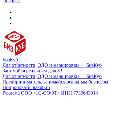
бизнеса
БизКуб
Для отчетности, ЭДО и маркировки — БизКуб
Занимайся реальным делом!
Для отчетности, ЭДО и маркировки — БизКуб
Предприниматель, занимайся реальным бизнесом!
Попробовать bizkub.ru
Реклама ООО «1С-СОФТ» ИНН 7730643014