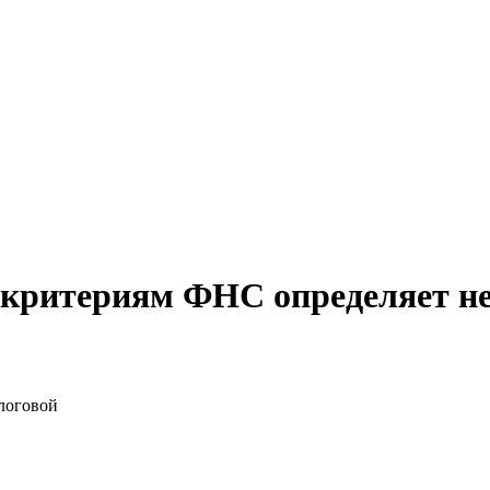
м критериям ФНС определяет не
логовой