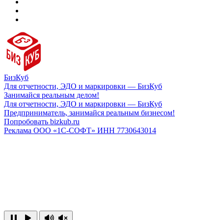
БизКуб
Для отчетности, ЭДО и маркировки — БизКуб
Занимайся реальным делом!
Для отчетности, ЭДО и маркировки — БизКуб
Предприниматель, занимайся реальным бизнесом!
Попробовать bizkub.ru
Реклама ООО «1С-СОФТ» ИНН 7730643014