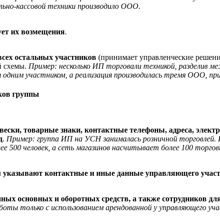
льно-кассовой техники производило ООО.
бует их возмещения
.
всех остальных участников
(принимает управленческие решения
й схемы.
Пример: несколько ИП торговали техникой, разделив меж
ся одним участником, а реализация производилась тремя ООО, п
ков группы
ески, товарные знаки, контактные телефоны, адреса, электр
д
.
Пример: группа ИП на УСН занималась розничной торговлей.
е 500 человек, а сеть магазинов насчитывает более 100 торгов
 указывают контактные и иные данные управляющего участн
ых основных и оборотных средств, а также сотрудников для
оты только с использованием арендованной у управляющего учас