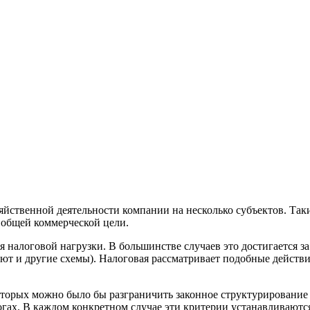
зяйственной деятельности компании на несколько субъектов. Та
 общей коммерческой цели.
я налоговой нагрузки. В большинстве случаев это достигается 
уют и другие схемы). Налоговая рассматривает подобные действ
оторых можно было бы разграничить законное структурирование
огах. В каждом конкретном случае эти критерии устанавливаютс