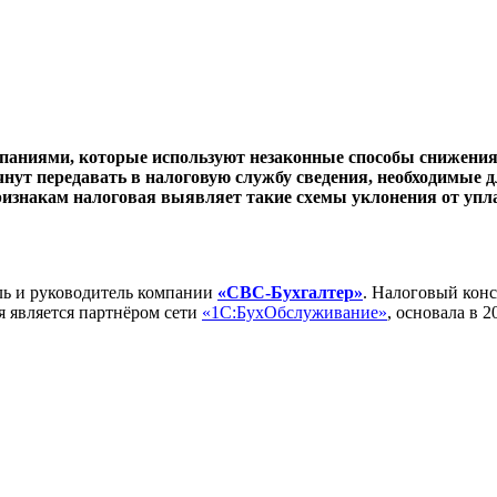
мпаниями, которые используют незаконные способы снижения 
чнут передавать в налоговую службу сведения, необходимые 
признакам налоговая выявляет такие схемы уклонения от уп
ль и руководитель компании
«СВС-Бухгалтер»
. Налоговый конс
 является партнёром сети
«1С:БухОбслуживание»
, основала в 2