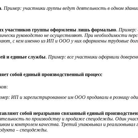
а
.
Пример: участники группы ведут деятельность в одном здании
ных участников группы оформлены лишь формально
.
Пример: 
ически руководство не осуществляют. При необходимости перс
нают, с кем именно из ИП и ООО у них оформлены трудовые дог
лей и единые службы
.
Пример: все участники оформили доверен
ляет собой единый производственный процесс
ков:
имер
: ИП и зарегистрированное им ООО продавали в розницу оди
дставляют собой неразрывно связанный единый производстве
еятельность по производству и продаже спецодежды. Один учас
вом и контролем качества. Третий упаковывал и реализовывал 
родукта – спецодежды.