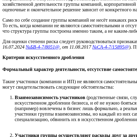
хозяйственной деятельности группы компаний, корпоративной 
оценочные и окончательное решение зависит от конкретного н
Само по себе создание группы компаний не несёт никаких риск
То есть, когда компании не являются самостоятельными и отсу
что структура группы построена именно таким, а не каким-ли
Для оценки степени риска следует руководствоваться призна
16.07.2024
№
БВ-4-7/8051@
, от 11.08.2017
№
СА-4-7/15895@
). 
Критерии искусственного дробления
Формальный характер деятельности, отсутствие самостоят
Такие участники (компании и ИП) не являются самостоятельны
могут свидетельствовать следующие обстоятельства:
Взаимозависимость участников
(родственные связи, слу
искусственном дроблении бизнеса, и её не нужно бояться
(например) вовлечены в бизнес лишь формально, а реальн
участники группы взаимозависимы, но каждый из них са
специализацию, обвинить их в искусственном дроблении
Участники группы осуществляют расходы друг за дру