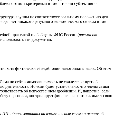
лема с этими критериями в том, что они субъективно-
структура группы не соответствует реальному положению дел.
оворя, нет никакого разумного экономического смысла в том,
удебной практикой и обобщены ФНС России (
письма от
 использовать эти документы.
и, хотя фактически её ведёт один налогоплательщик. Об этом
 Сама по себе взаимозависимость не свидетельствует об
ую деятельность. Но если будет установлено, что члены семьи
тельствовать об искусственном дроблении. И, напротив, если
боту персонала, контролирует финансовые потоки, имеет свою
 ИП, однако затраты на коммунальные услуги и охрану нёс