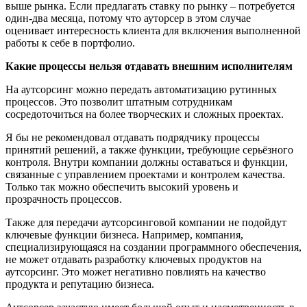
выше рынка. Если предлагать ставку по рынку
–
потребуется
один-два месяца, потому что ауторсер в этом случае
оценивает интересность клиента для включения выполненной
работы к себе в портфолио.
Какие процессы нельзя отдавать
внешним исполнителям
Н
а аутсорсинг можно передать автоматизацию рутинных
процессов
. Это
позволит
штатным
сотрудникам
сосредоточиться на более творческих и сложных проектах.
Я бы не рекомендовал отдавать подрядчику процессы
принятий решений, а также функции
,
требующ
и
е
серьёзного
контроля.
В
нутри компании должны оставаться
и ф
ункции,
связанные с управлением проектами и контролем качества
.
Только так можно
обеспечить высокий уровень и
прозрачность
процессов
.
Также для передачи аутсорсинговой компании не подойдут
ключевые функции бизнеса. Например, компания,
специализирующаяся на создании программного обеспечения,
не может отдавать разработку ключевых продуктов на
аутсорсинг
. Э
то может негативно повлиять на качество
продукта и репутацию
бизнеса
.