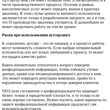
А
утсорсер зачастую имеет большой опыт и насмотренность в
части производственного процесса
. П
оэтом
у
в рамках
консалтинговых услуг может передать знания и практику
заказчику
. В этом случае
ценность внешнего исполнителя
заключается не только в разработанном продукте, но и в том,
что
IT
-производство заказчика улучшится
. В
дальнейшем он
может продолжать работу на том же уровне.
Риски при использовании аутсорсинга
К сожалению, аутсорс – это не панацея
,
и в процессе работы
могут возникнуть сложности. Если выбран неправильный
исполнитель или нет ясных требований к проекту, то может
пострадать качество работ.
Важно внимательно относиться к вопросу передачи
конфиденциальной информации, чтобы избежать утечки
данных, кражи или несанкционированного доступа к н
им
.
Это может повредить репутации компании, привести к
нарушению законодательства и потере доверия клиентов.
NDA (или соглашение о конфиденциальности) защищает
бизнес только в юридической плоскости, и то только если
очень хорошо составлено. Нужно изучить, какие варианты по
защите конфиденциальной информации предлагает сам
исполнитель/аутсорсер.