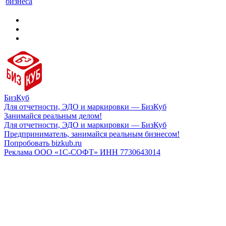
бизнеса
БизКуб
Для отчетности, ЭДО и маркировки — БизКуб
Занимайся реальным делом!
Для отчетности, ЭДО и маркировки — БизКуб
Предприниматель, занимайся реальным бизнесом!
Попробовать bizkub.ru
Реклама ООО «1С-СОФТ» ИНН 7730643014