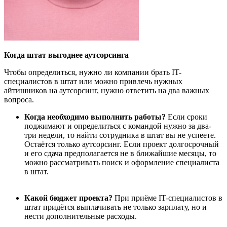
Когда штат выгоднее аутсорсинга
Чтобы определиться, нужно ли компании брать
IT
-
специалистов в штат или можно привлечь нужных
айтишников на аутсорсинг, нужно ответить на два важных
вопроса.
Когда необходимо выполнить работы?
Если
сроки
поджимают
и определиться с командой нужно за
два-
три
недели, то найти сотрудника в штат вы не успеете
.
О
ста
ё
тся
только
аутсорсинг. Если
проект долгосрочный
и его сдача предполагается не в ближайшие месяцы
, то
можно рассматривать
поиск и оформление специалиста
в штат
.
Какой бюджет проекта?
П
ри
приёме
IT
-специалистов
в
штат прид
ё
тся
вы
плачивать не только зарплату, но и
нести дополнительные расходы.