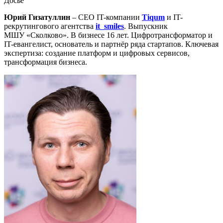
Досье
Юрий Гизатуллин
– СЕО IT-компании
Tiqum
и
IT-
рекрутингового агентства
it_smiles
.
В
ыпускник
МШУ
«
Сколково
». В бизнесе 16 лет.
Ц
ифротрансформатор
и
IT-евангелист
,
основатель и партн
ё
р ряда стартапов.
Ключевая
экспертиза: создание платформ и цифровых сервисов,
трансформация бизнеса.