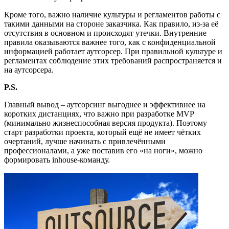
Кроме того, важно наличие культуры и регламентов работы с
такими данными на стороне заказчика. Как правило, из-за её
отсутствия в основном и происходят утечки. Внутренние
правила оказываются важнее того, как с конфиденциальной
информацией работает аутсорсер. При правильной культуре и
регламентах соблюдение этих требований распространяется и
на аутсорсера.
P.S.
Главный вывод – аутсорсинг выгоднее и эффективнее на
коротких дистанциях, что важно при разработке MVP
(минимально жизнеспособная версия продукта)
. Поэтому
старт разработки проекта, который ещ
ё
не имеет ч
ё
тких
очертаний, лучше начинать с
привлечёнными
профессионалами, а уже поставив его
«
на ноги
»
, можно
формировать inhouse
-
команду.