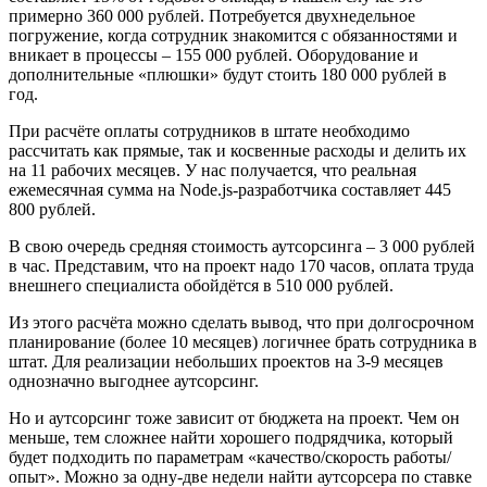
примерно 360 000 рублей
. Потребуется д
вухнедельное
погружение, когда сотрудник знакомится с обязанностями и
вникает в процессы – 155 000 руб
лей. О
борудование и
дополнительные
«
плюшки
»
будут стоить 180 000 рублей в
год.
При расч
ё
те оплаты сотрудников в штате необходимо
рассчитать как прямые, так и косвенные расходы и делить
их
на 11 рабочих месяцев. У нас получается, что реальная
ежемесячная сумма на Node.js-разработчик
а
составляет 445
800 рублей.
В свою очередь средняя стоимость аутсорсинга
– 3 000 рублей
в час. Представим, что на проект надо 170 часов,
оплата труда
внешнего специалиста обойдётся в
510 000 рублей.
Из этого расч
ё
та можно сделать вывод, что при долгосрочном
планирование (более 10 месяцев) логичнее брать сотрудника в
штат
. Для
реализации небольших проектов на 3-9 месяцев
однозначно выгоднее аутсорсинг.
Но и аутсорсинг тоже зависит от бюджета на проект. Чем он
меньше, тем сложнее найти хорошего подрядчика, который
будет подходить по параметрам «качество/скорость работы/
опыт». Можно за одну-две недели найти аутсорсера по ставке