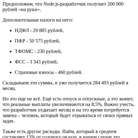
Предположим, что Node.js-разработчик получает 200 000
рублей
«
на руки
»
.
Дополнительные налоги на него:
НДФЛ - 29 885 руб
лей
,
ПФР - 50 575 руб
лей
,
ТФОМС - 230 руб
лей
,
ФСС - 3 343 руб
лей
,
Страховые взносы - 460 руб
лей.
Складываем эти суммы, и уже получается 284 49
3
рублей в
месяц.
Но это еще не вс
ё. Ещё ес
ть отпуск
и отпускные
, а это значит,
что реальные выплаты увеличиваются на 8,5%. Важно учесть,
что разработчик отдыхает месяц и на это время потребуется
замена – человек, который будет отрываться от своих прямых
задач.
Также есть другие расходы
. Н
айм, который в среднем
составляет 15% от годового оклада, в нашем случае это