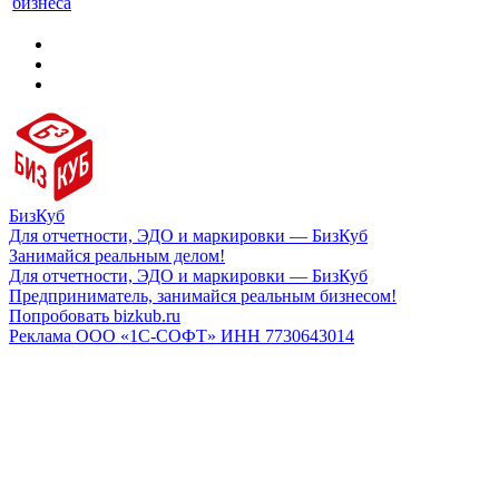
бизнеса
БизКуб
Для отчетности, ЭДО и маркировки — БизКуб
Занимайся реальным делом!
Для отчетности, ЭДО и маркировки — БизКуб
Предприниматель, занимайся реальным бизнесом!
Попробовать bizkub.ru
Реклама ООО «1С-СОФТ» ИНН 7730643014