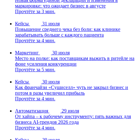
Новая форма единой декларации и изменения в
маркировке: что ожидает бизнес в августе
Прочтёте за 3 мин.
Кейсы
31 июля
Повышение среднего чека без боли: как клинике
зарабатывать больше с каждого пациента
Прочтёте за 4 мин.
Маркетинг
30 июля
Место на полке: как поставщикам выжить в ритейле на
фоне усиления конкуренции
Прочтёте за 5 мин.
Кейсы
30 июля
Как франчайзи «Сушиселл» чуть не закрыл бизнес и
потом в разы увеличил прибыль
Прочтёте за 4 мин.
Автоматизация
29 июля
От хайпа – к рабочему инструменту: пять важных для
бизнеса AI-трендов 2026 года
Прочтёте за 4 мин.
Кейсы
29 июля