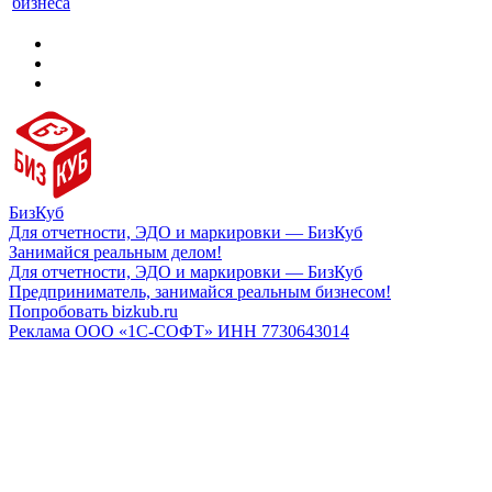
бизнеса
БизКуб
Для отчетности, ЭДО и маркировки — БизКуб
Занимайся реальным делом!
Для отчетности, ЭДО и маркировки — БизКуб
Предприниматель, занимайся реальным бизнесом!
Попробовать bizkub.ru
Реклама ООО «1С-СОФТ» ИНН 7730643014