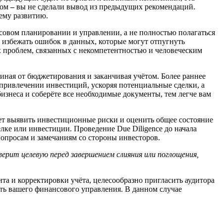
ром
–
вы не сделали вывод из предыдущих рекомендаций.
шему развитию.
нсовом планировании и управлении, а не полностью полагаться
т избежать ошибок в данных, которые могут отпугнуть
х проблем, связанных с некомпетентностью и человеческим
иная от бюджетирования и заканчивая учётом. Более раннее
привлечении инвестиций, ускоряя потенциальные сделки, а
бизнеса и соберёте все необходимые документы, тем легче вам
ает выявить инвестиционные риски и оценить общее состояние
лке или инвестиции. Проведение Due Diligence до начала
вопросам и замечаниям со стороны инвесторов.
ерит целевую перед завершением слияния или поглощения,
ита и корректировки учёта, целесообразно пригласить аудитора
сть вашего финансового управления. В данном случае