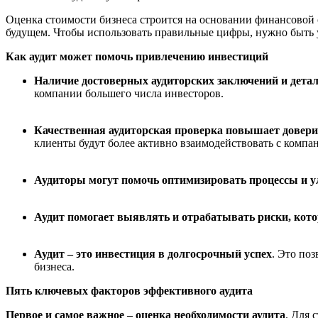
Оценка стоимости бизнеса строится на основании финансовой от
будущем. Чтобы использовать правильные цифры, нужно быть 
Как аудит может помочь привлечению инвестиций
Наличие достоверных аудиторских заключений и дет
компании большего числа инвесторов.
Качественная а
удиторская проверка повышает довери
клиенты будут более активно взаимодействовать с компа
Аудиторы могут помочь оптимизировать процессы и 
Аудит помога
е
т выявлять и отрабатывать риски, кот
Аудит – это инвестиция в долгосрочный успех
. Это по
бизнеса.
Пять
ключевых
факторов
эффективного
аудита
Первое и самое важное – оценка необходимости аудита
. Для 