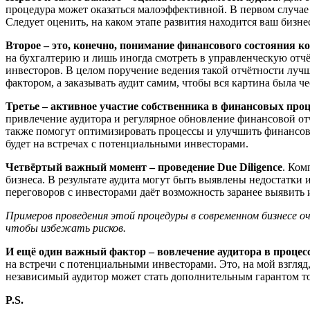
процедура может оказаться малоэффективной. В первом случае
Следует оценить, на каком этапе развития находится ваш бизн
Второе – это, конечно, понимание финансового состояния к
на бухгалтерию и лишь иногда смотреть в управленческую отчё
инвесторов. В целом поручение ведения такой отчётности лучш
фактором, а заказывать аудит самим, чтобы вся картина была че
Третье – а
ктивное участие
собственника
в финансовых проц
привлечение аудитора и регулярное обновление финансовой от
также помогут
оптимизировать процессы и улучшить финансов
будет на встречах с потенциальными инвесторами.
Четвёртый важный момент – п
роведение Due Diligence
. Ком
бизнеса.
В результате
аудита
могут быть
выявлены недостатки и
переговоров с инвесторами даёт возможность заранее выявить 
Примеров проведения этой процедуры в современном бизнесе
оч
чтобы избежать рисков.
И
ещё один важный фактор –
вовлечение аудитора в процес
на встречи с потенциальными инвесторами. Это, на мой взгляд
независимый аудитор может стать дополнительным гарантом т
P.S.