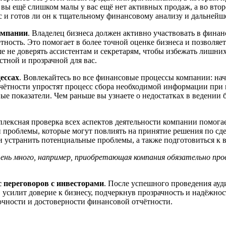
 вы ещё слишком малы у вас ещё нет активных продаж, а во вто
ес и готов ли он к тщательному финансовому анализу и дальней
омпании
. Владелец бизнеса должен активно участвовать в фина
тность. Это помогает в более точной оценке бизнеса и позволяе
е не доверять ассистентам и секретарям, чтобы избежать лишни
стной и прозрачной для вас.
ессах
. Вовлекайтесь во все финансовые процессы компании: нач
чётности упростят процесс сбора необходимой информации при 
ые показатели
. Чем раньше вы узнаете о недостатках в ведении 
плексная проверка всех аспектов деятельности компании помог
 проблемы, которые могут повлиять на принятие решения по сде
и устранить потенциальные проблемы, а также подготовиться к 
ень много, например,
приобретающая компания обязательно пров
с переговоров с инвесторами
. После успешного проведения ауд
, усилит доверие к бизнесу, подчеркнув прозрачность и надёжно
очности и достоверности финансовой отчётности.