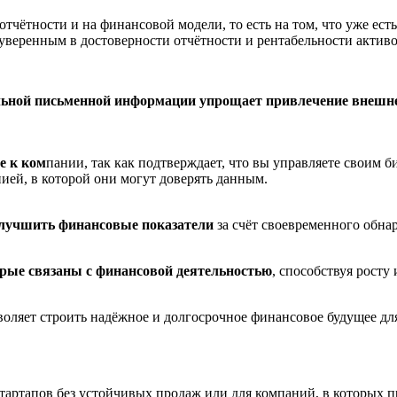
чётности и на финансовой модели, то есть на том, что уже есть 
уверенным в достоверности отчётности и
рентабельности актив
альной письменной информации упрощает привлечение внешн
е к ком
пании, так как подтверждает, что вы управляете своим б
нией, в которой они могут доверять данным.
улучшить финансовые показатели
за счёт своевременного обн
орые связаны с финансовой деятельностью
, способствуя росту
зволяет строить надёжное и долгосрочное финансовое будущее дл
стартапов без устойчивых продаж или для компаний, в которых 