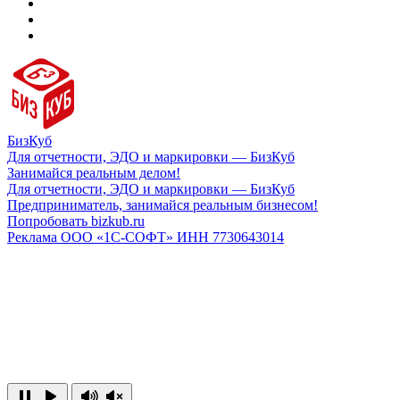
БизКуб
Для отчетности, ЭДО и маркировки — БизКуб
Занимайся реальным делом!
Для отчетности, ЭДО и маркировки — БизКуб
Предприниматель, занимайся реальным бизнесом!
Попробовать bizkub.ru
Реклама ООО «1С-СОФТ» ИНН 7730643014