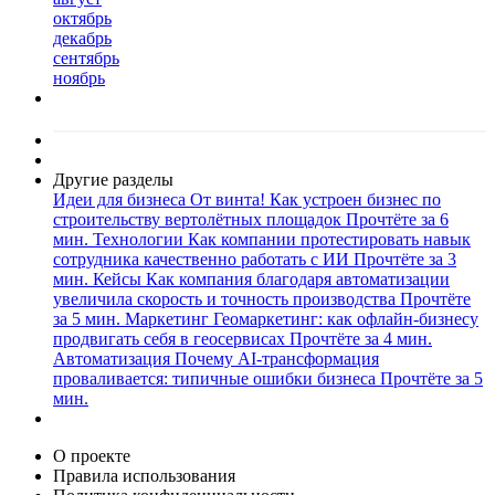
октябрь
декабрь
сентябрь
ноябрь
Другие разделы
Идеи для бизнеса
От винта! Как устроен бизнес по
строительству вертолётных площадок
Прочтёте за 6
мин.
Технологии
Как компании протестировать навык
сотрудника качественно работать с ИИ
Прочтёте за 3
мин.
Кейсы
Как компания благодаря автоматизации
увеличила скорость и точность производства
Прочтёте
за 5 мин.
Маркетинг
Геомаркетинг: как офлайн-бизнесу
продвигать себя в геосервисах
Прочтёте за 4 мин.
Автоматизация
Почему AI-трансформация
проваливается: типичные ошибки бизнеса
Прочтёте за 5
мин.
О проекте
Правила использования