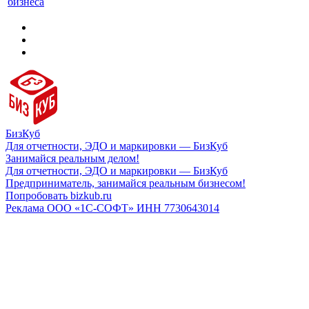
бизнеса
БизКуб
Для отчетности, ЭДО и маркировки — БизКуб
Занимайся реальным делом!
Для отчетности, ЭДО и маркировки — БизКуб
Предприниматель, занимайся реальным бизнесом!
Попробовать bizkub.ru
Реклама ООО «1С-СОФТ» ИНН 7730643014