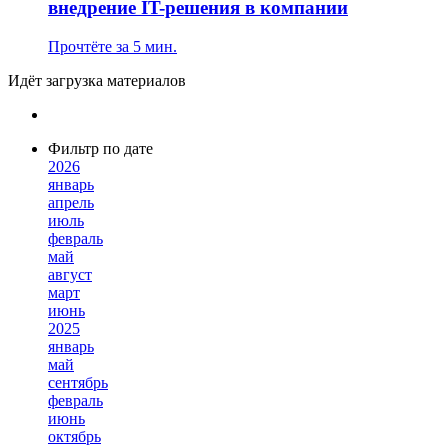
внедрение IT-решения в компании
Прочтёте за 5 мин.
Идёт загрузка материалов
Фильтр по дате
2026
январь
апрель
июль
февраль
май
август
март
июнь
2025
январь
май
сентябрь
февраль
июнь
октябрь