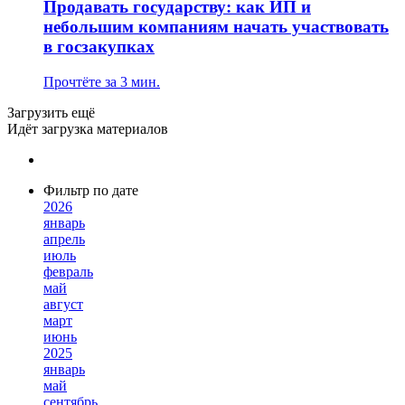
Продавать государству: как ИП и
небольшим компаниям начать участвовать
в госзакупках
Прочтёте за 3 мин.
Загрузить ещё
Идёт загрузка материалов
Фильтр по дате
2026
январь
апрель
июль
февраль
май
август
март
июнь
2025
январь
май
сентябрь