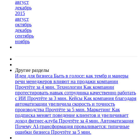
август
декабрь
2015
август
октябрь
декабрь
сентябрь
ноябрь
Другие разделы
Идеи для бизнеса
Быть в голосе: как тембр и манеры
речи менеджеров влияют на продажи компании
Прочтёте за 4 мин.
Технологии
Как компании
протестировать навык сотрудника качественно работать
с ИИ
Прочтёте за 3 мин.
Кейсы
Как компания благодаря
автоматизации увеличила скорость и точность
производства
Прочтёте за 5 мин.
Маркетинг
Как
подписка меняет поведение клиентов и увеличивает
доход фитнес-клуба
Прочтёте за 4 мин.
Автоматизация
Почему AI-трансформация проваливается: типичные
ошибки бизнеса
Прочтёте за 5 мин.