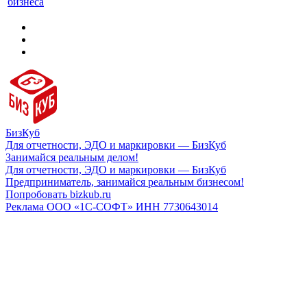
бизнеса
БизКуб
Для отчетности, ЭДО и маркировки — БизКуб
Занимайся реальным делом!
Для отчетности, ЭДО и маркировки — БизКуб
Предприниматель, занимайся реальным бизнесом!
Попробовать bizkub.ru
Реклама ООО «1С-СОФТ» ИНН 7730643014