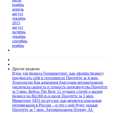
июль
ноябрь
апрель
август
декабрь
2015
август
октябрь
декабрь
сентябрь
ноябрь
Другие разделы
Идеи для бизнеса
Геомаркетинг: как офлайн-бизнесу
продвигать себя в геосервисах
Прочтёте за 4 мин.
Технологии
Как компания благодаря автоматизации
увеличила скорость и точность производства
Прочтёте
за 5 мин.
Кейсы
The Best: 12 лучших статей о малом
бизнесе на Biz360.ru в июле
Прочтёте за 3 мин.
Маркетинг
SEO по-русски: как меняется поисковая
оптимизация в России – и что с ней будет дальше
Прочтёте за 7 мин.
Автоматизация
Почему AI-