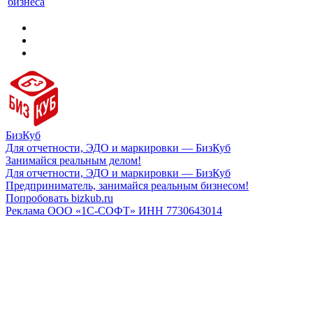
бизнеса
БизКуб
Для отчетности, ЭДО и маркировки — БизКуб
Занимайся реальным делом!
Для отчетности, ЭДО и маркировки — БизКуб
Предприниматель, занимайся реальным бизнесом!
Попробовать bizkub.ru
Реклама ООО «1С-СОФТ» ИНН 7730643014