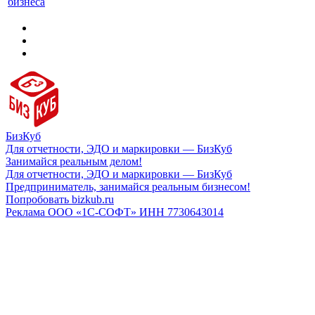
бизнеса
БизКуб
Для отчетности, ЭДО и маркировки — БизКуб
Занимайся реальным делом!
Для отчетности, ЭДО и маркировки — БизКуб
Предприниматель, занимайся реальным бизнесом!
Попробовать bizkub.ru
Реклама ООО «1С-СОФТ» ИНН 7730643014