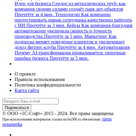
Идеи для бизнеса
Сердце из металлических труб: как
компания своими силами создаёт парк арт-объектов
Прочтёте за 4 мин.
Технологии
Как компании
протестировать навык сотрудника качественно работать
с ИИ
Прочтёте за 3 мин.
Кейсы
Как компания благодаря
автоматизации увеличила скорость и точность
производства
Прочтёте за 5 мин.
Маркетинг
Как
подписка меняет поведение клиентов и увеличивает
доход фитнес-клуба
Прочтёте за 4 мин.
Автоматизация
Почему AI-трансформация проваливается: типичные
ошибки бизнеса
Прочтёте за 5 мин.
О проекте
Правила использования
Политика конфиденциальности
Карта сайта
© ООО «1С-Софт» 2015 - 2024. Все права защищены
rarus
При использовании материалов ссылка на biz360.ru обязательна.
notamedia