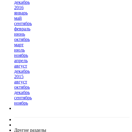
декабрь
2016
январь
май
сентябрь
февраль
июнь
октябрь
март
июль
ноябрь
апрель
август
декабрь
2015
август
октябрь
декабрь
сентябрь
ноябрь
Другие разделы