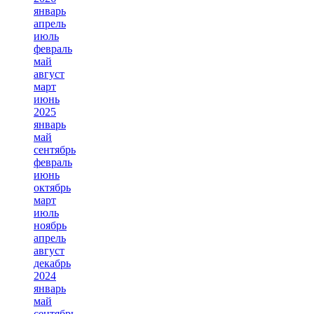
январь
апрель
июль
февраль
май
август
март
июнь
2025
январь
май
сентябрь
февраль
июнь
октябрь
март
июль
ноябрь
апрель
август
декабрь
2024
январь
май
сентябрь