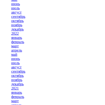
июнь
июль
август
сентябрь
октябрь
ноябрь
декабрь
2022
январь
февраль
март
апрель
май
июнь
июль
август
сентябрь
октябрь
ноябрь
декабрь
2021
январь
февраль
март