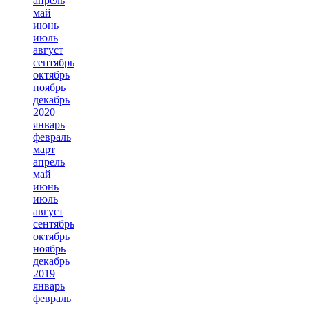
апрель
май
июнь
июль
август
сентябрь
октябрь
ноябрь
декабрь
2020
январь
февраль
март
апрель
май
июнь
июль
август
сентябрь
октябрь
ноябрь
декабрь
2019
январь
февраль