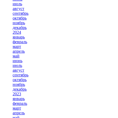
июль
август
сентябрь
октябрь
ноябрь
декабрь
2024
январь
февраль
март
апрель
май
июнь
июль
август
сентябрь
октябрь
ноябрь
декабрь
2023
январь
февраль
март
апрель
май