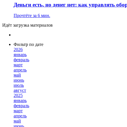
Деньги есть, но денег нет: как управлять 
Прочтёте за 6 мин.
Идёт загрузка материалов
Фильтр по дате
2026
январь
февраль
март
апрель
май
июнь
июль
август
2025
январь
февраль
март
апрель
май
июнь