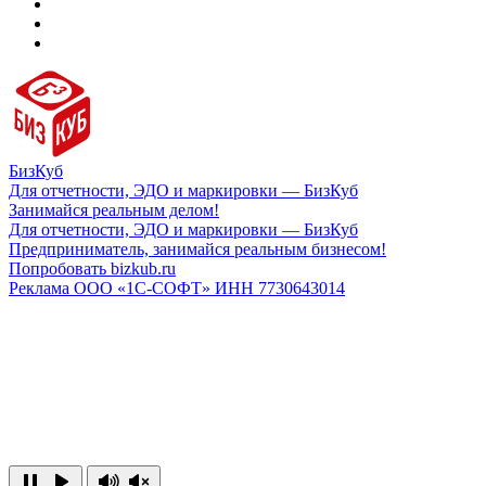
БизКуб
Для отчетности, ЭДО и маркировки — БизКуб
Занимайся реальным делом!
Для отчетности, ЭДО и маркировки — БизКуб
Предприниматель, занимайся реальным бизнесом!
Попробовать bizkub.ru
Реклама ООО «1С-СОФТ» ИНН 7730643014