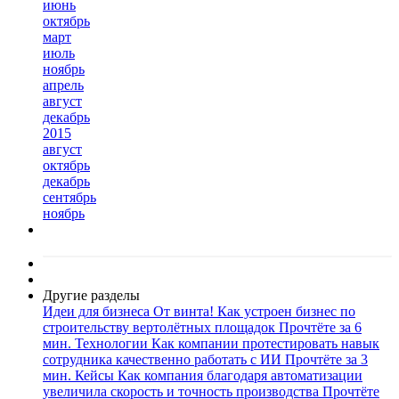
июнь
октябрь
март
июль
ноябрь
апрель
август
декабрь
2015
август
октябрь
декабрь
сентябрь
ноябрь
Другие разделы
Идеи для бизнеса
От винта! Как устроен бизнес по
строительству вертолётных площадок
Прочтёте за 6
мин.
Технологии
Как компании протестировать навык
сотрудника качественно работать с ИИ
Прочтёте за 3
мин.
Кейсы
Как компания благодаря автоматизации
увеличила скорость и точность производства
Прочтёте