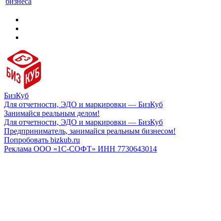
бизнеса
БизКуб
Для отчетности, ЭДО и маркировки — БизКуб
Занимайся реальным делом!
Для отчетности, ЭДО и маркировки — БизКуб
Предприниматель, занимайся реальным бизнесом!
Попробовать bizkub.ru
Реклама ООО «1С-СОФТ» ИНН 7730643014