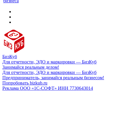
бизнеса
БизКуб
Для отчетности, ЭДО и маркировки — БизКуб
Занимайся реальным делом!
Для отчетности, ЭДО и маркировки — БизКуб
Предприниматель, занимайся реальным бизнесом!
Попробовать bizkub.ru
Реклама ООО «1С-СОФТ» ИНН 7730643014