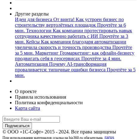
Другие разделы
Идеи для бизнеса
От винта! Как устроен бизнес по
строительству вертолётных площадок
Прочтёте за 6
мин.
Технологии
Как компании протестировать навык
сотрудника качественно работать с ИИ
Прочтёте за 3
мин.
Кейсы
Как компания благодаря автоматизации
увеличила скорость и точность производства
Прочтёте
за 5 мин.
Маркетинг
Геомаркетинг: как офлайн-бизнесу
продвигать себя в геосервисах
Прочтёте за 4 мин.
Автоматизация
Почему AI-трансформация
проваливается: типичные ошибки бизнеса
Прочтёте за 5
мин.
О проекте
Правила использования
Политика конфиденциальности
Карта сайта
© ООО «1С-Софт» 2015 - 2024. Все права защищены
rarus
При использовании материалов ссылка на biz360.ru обязательна.