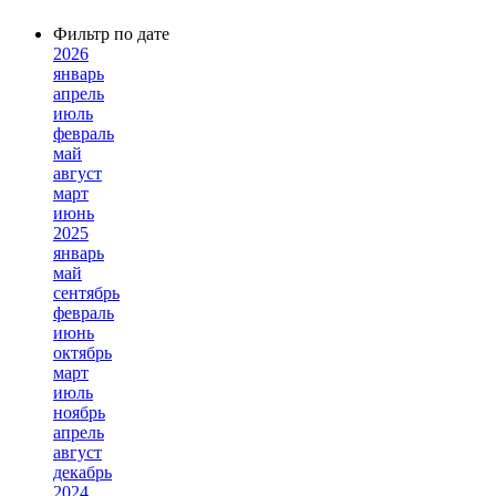
Фильтр по дате
2026
январь
апрель
июль
февраль
май
август
март
июнь
2025
январь
май
сентябрь
февраль
июнь
октябрь
март
июль
ноябрь
апрель
август
декабрь
2024