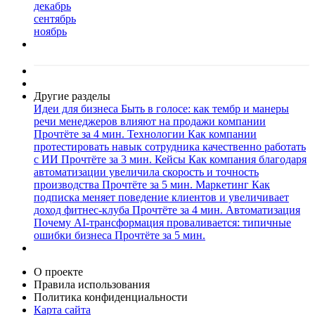
декабрь
сентябрь
ноябрь
Другие разделы
Идеи для бизнеса
Быть в голосе: как тембр и манеры
речи менеджеров влияют на продажи компании
Прочтёте за 4 мин.
Технологии
Как компании
протестировать навык сотрудника качественно работать
с ИИ
Прочтёте за 3 мин.
Кейсы
Как компания благодаря
автоматизации увеличила скорость и точность
производства
Прочтёте за 5 мин.
Маркетинг
Как
подписка меняет поведение клиентов и увеличивает
доход фитнес-клуба
Прочтёте за 4 мин.
Автоматизация
Почему AI-трансформация проваливается: типичные
ошибки бизнеса
Прочтёте за 5 мин.
О проекте
Правила использования
Политика конфиденциальности
Карта сайта