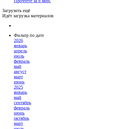
Прочтёте за 8 мин.
Загрузить ещё
Идёт загрузка материалов
Фильтр по дате
2026
январь
апрель
июль
февраль
май
август
март
июнь
2025
январь
май
сентябрь
февраль
июнь
октябрь
март
июль