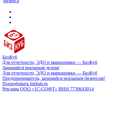
бизнеса
БизКуб
Для отчетности, ЭДО и маркировки — БизКуб
Занимайся реальным делом!
Для отчетности, ЭДО и маркировки — БизКуб
Предприниматель, занимайся реальным бизнесом!
Попробовать bizkub.ru
Реклама ООО «1С-СОФТ» ИНН 7730643014