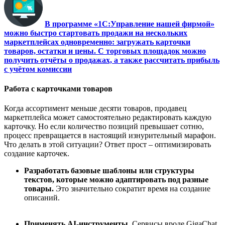
В программе «1С:Управление нашей фирмой
»
можно быстро стартовать продажи на нескольких
маркетплейсах одновременно: загружать карточки
товаров, остатки и цены.
С торговых площадок можно
получить отчёты о продажах, а также рассчитать прибыль
с учё
том комиссии
Работа с карточками товаров
Когда ассортимент меньше десяти товаров, продавец
маркетплейса может самостоятельно редактировать каждую
карточку. Но если количество позиций превышает сотню,
процесс превращается в настоящий изнурительный марафон.
Что делать в этой ситуации? Ответ прост
–
оптимизировать
создание карточек.
Разработать базовые шаблоны или структуры
текстов, которые можно адаптировать под разные
товары.
Это значительно сократит время на создание
описаний.
Применять AI-инструменты.
Сервисы вроде GigaChat