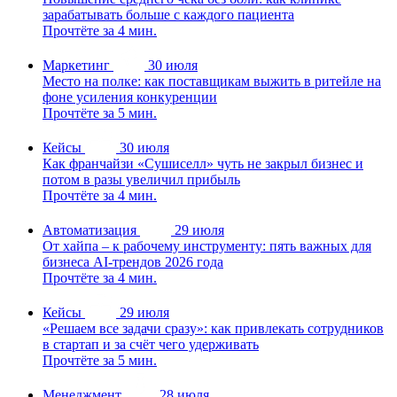
зарабатывать больше с каждого пациента
Прочтёте за 4 мин.
Маркетинг
30 июля
Место на полке: как поставщикам выжить в ритейле на
фоне усиления конкуренции
Прочтёте за 5 мин.
Кейсы
30 июля
Как франчайзи «Сушиселл» чуть не закрыл бизнес и
потом в разы увеличил прибыль
Прочтёте за 4 мин.
Автоматизация
29 июля
От хайпа – к рабочему инструменту: пять важных для
бизнеса AI-трендов 2026 года
Прочтёте за 4 мин.
Кейсы
29 июля
«Решаем все задачи сразу»: как привлекать сотрудников
в стартап и за счёт чего удерживать
Прочтёте за 5 мин.
Менеджмент
28 июля