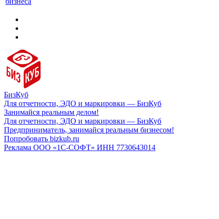
бизнеса
БизКуб
Для отчетности, ЭДО и маркировки — БизКуб
Занимайся реальным делом!
Для отчетности, ЭДО и маркировки — БизКуб
Предприниматель, занимайся реальным бизнесом!
Попробовать bizkub.ru
Реклама ООО «1С-СОФТ» ИНН 7730643014