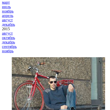
март
июль
ноябрь
апрель
август
декабрь
2015
август
октябрь
декабрь
сентябрь
ноябрь