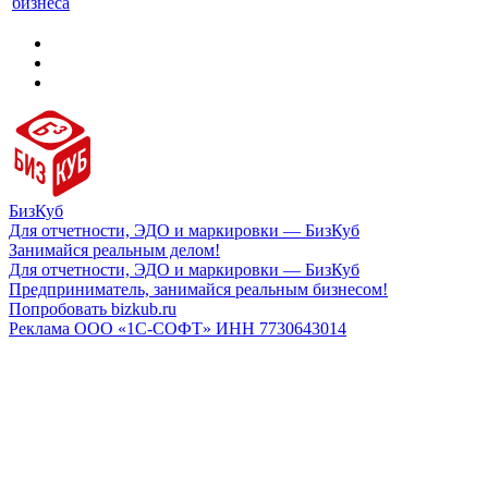
бизнеса
БизКуб
Для отчетности, ЭДО и маркировки — БизКуб
Занимайся реальным делом!
Для отчетности, ЭДО и маркировки — БизКуб
Предприниматель, занимайся реальным бизнесом!
Попробовать bizkub.ru
Реклама ООО «1С-СОФТ» ИНН 7730643014