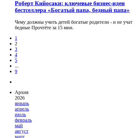
Роберт Кийосаки: ключевые бизнес-идеи
бестселлера «Богатый папа, бедный папа»
Чему должны учить детей богатые родители - и не учат
бедные
Прочтёте за 15 мин.
1
2
3
4
5
...
9
Архив
2026
январь
апрель
июль
февраль
май
август
март