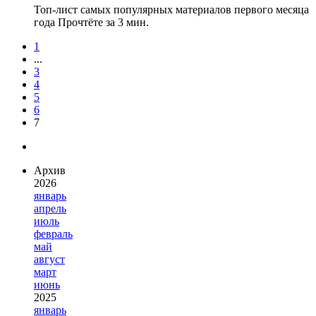
Топ-лист самых популярных материалов первого месяца
года
Прочтёте за 3 мин.
1
...
3
4
5
6
7
Архив
2026
январь
апрель
июль
февраль
май
август
март
июнь
2025
январь