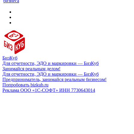
бизнеса
БизКуб
Для отчетности, ЭДО и маркировки — БизКуб
Занимайся реальным делом!
Для отчетности, ЭДО и маркировки — БизКуб
Предприниматель, занимайся реальным бизнесом!
Попробовать bizkub.ru
Реклама ООО «1С-СОФТ» ИНН 7730643014