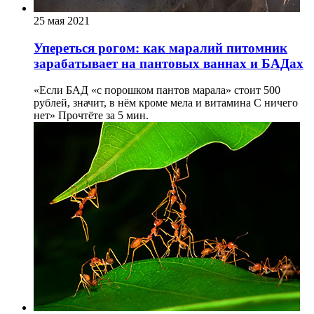
25 мая 2021
Упереться рогом: как маралий питомник
зарабатывает на пантовых ваннах и БАДах
«Если БАД «с порошком пантов марала» стоит 500
рублей, значит, в нём кроме мела и витамина С ничего
нет»
Прочтёте за 5 мин.