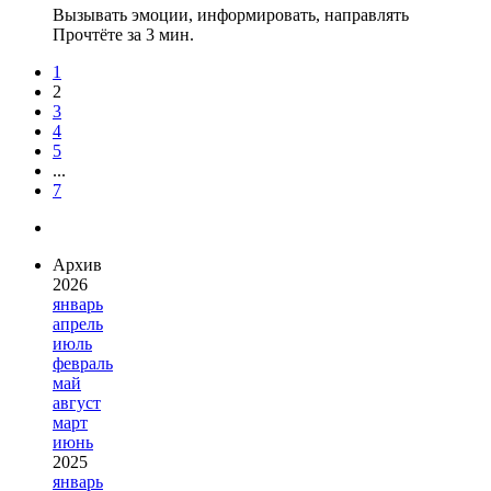
Вызывать эмоции, информировать, направлять
Прочтёте за 3 мин.
1
2
3
4
5
...
7
Архив
2026
январь
апрель
июль
февраль
май
август
март
июнь
2025
январь