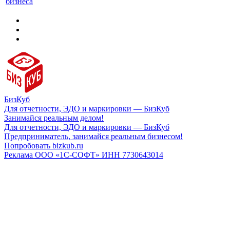
бизнеса
БизКуб
Для отчетности, ЭДО и маркировки — БизКуб
Занимайся реальным делом!
Для отчетности, ЭДО и маркировки — БизКуб
Предприниматель, занимайся реальным бизнесом!
Попробовать bizkub.ru
Реклама ООО «1С-СОФТ» ИНН 7730643014