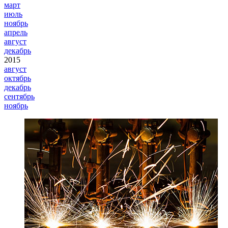
март
июль
ноябрь
апрель
август
декабрь
2015
август
октябрь
декабрь
сентябрь
ноябрь