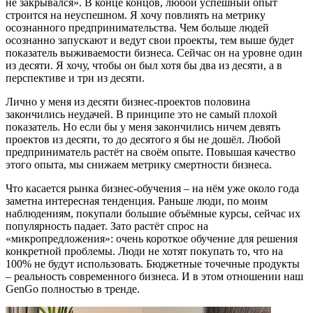
не закрывался». В конце концов, любой успешный опыт
строится на неуспешном. Я хочу повлиять на метрику
осознанного предпринимательства. Чем больше людей
осознанно запускают и ведут свои проекты, тем выше будет
показатель выживаемости бизнеса. Сейчас он на уровне один
из десяти. Я хочу, чтобы он был хотя бы два из десяти, а в
перспективе и три из десяти.
Лично у меня из десяти бизнес-проектов половина
закончились неудачей. В принципе это не самый плохой
показатель. Но если бы у меня закончились ничем девять
проектов из десяти, то до десятого я бы не дошёл. Любой
предприниматель растёт на своём опыте. Повышая качество
этого опыта, мы снижаем метрику смертности бизнеса.
Что касается рынка бизнес-обучения – на нём уже около года
заметна интересная тенденция. Раньше люди, по моим
наблюдениям, покупали большие объёмные курсы, сейчас их
популярность падает. Зато растёт спрос на
«микропредложения»: очень короткое обучение для решения
конкретной проблемы. Люди не хотят покупать то, что на
100% не будут использовать. Бюджетные точечные продукты
– реальность современного бизнеса. И в этом отношении наш
GenGo полностью в тренде.