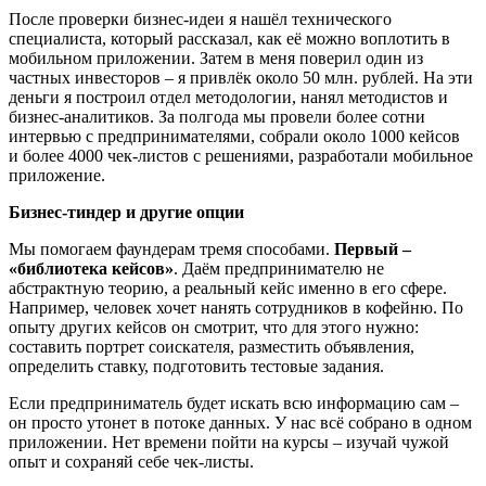
После проверки бизнес-идеи я нашёл технического
специалиста, который рассказал, как её можно воплотить в
мобильном приложении. Затем в меня поверил один из
частных инвесторов – я привлёк около 50 млн. рублей. На эти
деньги я построил отдел методологии, нанял методистов и
бизнес-аналитиков. За полгода мы провели более сотни
интервью с предпринимателями, собрали около 1000 кейсов
и более 4000 чек-листов с решениями, разработали мобильное
приложение.
Бизнес-тиндер и другие опции
Мы помогаем фаундерам тремя способами.
Первый –
«библиотека кейсов»
. Даём предпринимателю не
абстрактную теорию, а реальный кейс именно в его сфере.
Например, человек хочет нанять сотрудников в кофейню. По
опыту других кейсов он смотрит, что для этого нужно:
составить портрет соискателя, разместить объявления,
определить ставку, подготовить тестовые задания.
Если предприниматель будет искать всю информацию сам –
он просто утонет в потоке данных. У нас всё собрано в одном
приложении. Нет времени пойти на курсы – изучай чужой
опыт и сохраняй себе чек-листы.