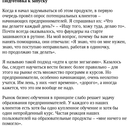
Подготовка к запуску
Когда я начал задумываться об этом продукте, в первую
очередь провёл опрос потенциальных клиентов –
начинающих предпринимателей. Я спрашивал их: «Что
вы делаете каждый день?» – «Ищу того, хожу туда, делаю то».
Почти всегда оказывалось, что фаундеры на старте
зашиваются в рутине. На мой вопрос, почему бы вам не
нанять помощника, они отвечали: «Я знаю, что он мне нужен,
знаю, что поступаю неправильно, работая в одиночку,
но продолжаю так делать».
Я называю такой подход «идти к цели зигзагами». Казалось
бы, следует научиться вести бизнес более правильно – для
этого на рынке есть множество программ и курсов. Но
предприниматели, особенно начинающие, очень неохотно
учатся. Им лень, у них «нет времени», «дорого», а иногда
кажется, что это им вообще не надо.
Рынок бизнес-обучения в принципе слабо решает задачу
образования предпринимателей. У каждого из наших
клиентов есть хотя бы одно купленное обучение и хотя бы
один непройденный курс. Частая реакция наших
пользователей на образовательные продукты – «мне ничего не
помогло».