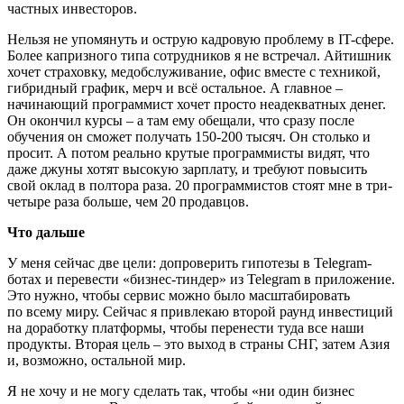
частных инвесторов.
Нельзя не упомянуть и острую кадровую проблему в IT-сфере.
Более капризного типа сотрудников я не встречал. Айтишник
хочет страховку, медобслуживание, офис вместе с техникой,
гибридный график, мерч и всё остальное. А главное –
начинающий программист хочет просто неадекватных денег.
Он окончил курсы – а там ему обещали, что сразу после
обучения он сможет получать 150-200 тысяч. Он столько и
просит. А потом реально крутые программисты видят, что
даже джуны хотят высокую зарплату, и требуют повысить
свой оклад в полтора раза. 20 программистов стоят мне в три-
четыре раза больше, чем 20 продавцов.
Что дальше
У меня сейчас две цели: допроверить гипотезы в Telegram-
ботах и перевести «бизнес-тиндер» из Telegram в приложение.
Это нужно, чтобы сервис можно было масштабировать
по всему миру. Сейчас я привлекаю второй раунд инвестиций
на доработку платформы, чтобы перенести туда все наши
продукты. Вторая цель – это выход в страны СНГ, затем Азия
и, возможно, остальной мир.
Я не хочу и не могу сделать так, чтобы «ни один бизнес