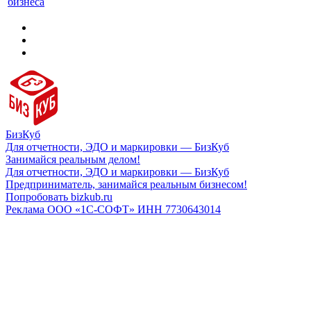
бизнеса
БизКуб
Для отчетности, ЭДО и маркировки — БизКуб
Занимайся реальным делом!
Для отчетности, ЭДО и маркировки — БизКуб
Предприниматель, занимайся реальным бизнесом!
Попробовать bizkub.ru
Реклама ООО «1С-СОФТ» ИНН 7730643014