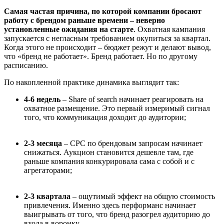
Самая частая причина, по которой компании бросают
работу с брендом раньше времени – неверно
установленные ожидания на старте
. Охватная кампания
запускается с негласным требованием окупиться за квартал.
Когда этого не происходит – бюджет режут и делают вывод,
что «бренд не работает». Бренд работает. Но по другому
расписанию.
По накопленной практике динамика выглядит так:
4-6 недель
– Share of search начинает реагировать на
охватное размещение. Это первый измеримый сигнал
того, что коммуникация доходит до аудитории;
2-3 месяца
– CPC по брендовым запросам начинает
снижаться. Аукцион становится дешевле там, где
раньше компания конкурировала сама с собой и с
агрегаторами;
2-3 квартала
– ощутимый эффект на общую стоимость
привлечения. Именно здесь перформанс начинает
выигрывать от того, что бренд разогрел аудиторию до
входа в воронку.