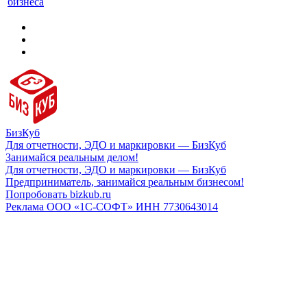
бизнеса
БизКуб
Для отчетности, ЭДО и маркировки — БизКуб
Занимайся реальным делом!
Для отчетности, ЭДО и маркировки — БизКуб
Предприниматель, занимайся реальным бизнесом!
Попробовать bizkub.ru
Реклама ООО «1С-СОФТ» ИНН 7730643014