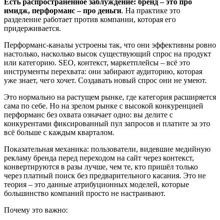
Есть распространённое заблуждение: бренд – это про
имидж, перформанс – про деньги
. На практике это
разделение работает против компании, которая его
придерживается.
Перформанс-каналы устроены так, что они эффективны ровно
настолько, насколько высок существующий спрос на продукт
или категорию. SEO, контекст, маркетплейсы – всё это
инструменты перехвата: они забирают аудиторию, которая
уже знает, чего хочет. Создавать новый спрос они не умеют.
Это нормально на растущем рынке, где категория расширяется
сама по себе. Но на зрелом рынке с высокой конкуренцией
перформанс без охвата означает одно: вы делите с
конкурентами фиксированный пул запросов и платите за это
всё больше с каждым кварталом.
Показательная механика: пользователи, видевшие медийную
рекламу бренда перед переходом на сайт через контекст,
конвертируются в разы лучше, чем те, кто пришёл только
через платный поиск без предварительного касания. Это не
теория – это данные атрибуционных моделей, которые
большинство компаний просто не настраивают.
Почему это важно: