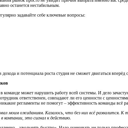
ания рынок просто не увидит причин выбрать именно вас среди
 равно останется нестабильным.
регулярно задавайте себе ключевые вопросы:
в дохода и потенциала роста студия не сможет двигаться вперёд 
иков
ек в команде может нарушить работу всей системы. И дело зачас
отрудник ответственен, совпадают ли его ценности с ценностями
никакие регламенты не помогут – эффективность команды всё ра
овал моим ожиданиям. Казалось, что без них всё развалится. К
 в компании, это сигнал к действию.
медленно – увольнять быстро». Надо оценивать не только профес