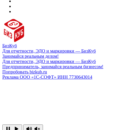
БизКуб
Для отчетности, ЭДО и маркировки — БизКуб
Занимайся реальным делом!
Для отчетности, ЭДО и маркировки — БизКуб
Предприниматель, занимайся реальным бизнесом!
Попробовать bizkub.ru
Реклама ООО «1С-СОФТ» ИНН 7730643014