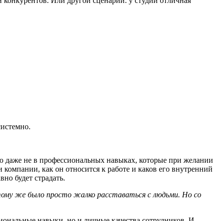
 конкурентов. Или другой сценарий: у студии отличная
системно.
тую даже не в профессиональных навыках, которые при желании
 компании, как он относится к работе и каков его внутренний
вно будет страдать.
 тому же было просто жалко расставаться с людьми. Но со
сиональные навыки, но и личные качества сотрудников. И