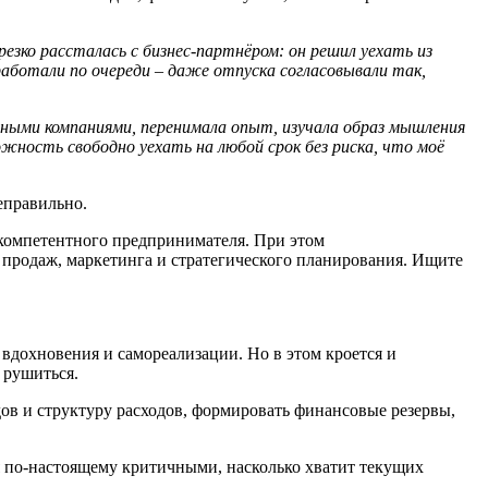
резко рассталась с бизнес-партн
ё
ром: он
решил
уе
хать
из
 работали по очереди
–
даже отпуска согласовывали так,
упными компаниями
,
перенимала опыт, изучала образ мышления
жность свободно уехать на любой срок без риска, что
моё
неправильно.
к компетентного предпринимателя. При этом
 продаж, маркетинга и стратегического планирования. Ищите
 вдохновения и самореализации. Но в этом кроется и
т рушиться.
дов и структуру расходов, формировать финансовые резервы,
ся по‑настоящему критичными, насколько хватит текущих