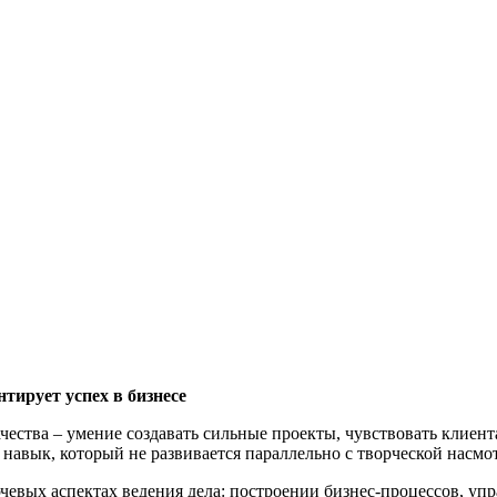
нтирует
успе
х в
бизнес
е
чества – умение создавать сильные проекты, чувствовать клиен
 навык, который не развивается параллельно с творческой насмо
чевых аспектах ведения дела: построении бизнес-процессов, уп