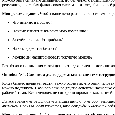
Можно быть сильным дизайнером, но без чёткого позициониров
репутация, но слабая финансовая система – и тогда бизнес всё
Мо
я рекомендация
. Чтобы ваше дело развивалось системно, 
Что именно я продаю?
Почему клиент выбирают мою компанию?
За счёт чего растёт прибыль?
На чём держится бизнес?
Можно ли масштабировать текущую модель?
Без чёткого понимания своей ценности для клиента, источнико
Ошибка №4
. С
лишком долго держаться за «не тех»
сотрудн
Когда бизнес начинает расти, важно осознать, что один челов
можно подтянуть. Намного важнее другие аспекты: насколько с
рабочий темп. Если человек не синхронизирован с компанией, 
Долгое время я не решалась увольнять тех, кто не соответств
временем я поняла: если кажется, что сотрудник «изжил» себя
Мо
я рекомендация
. Сейчас у меня есть правило: «Нанимать 