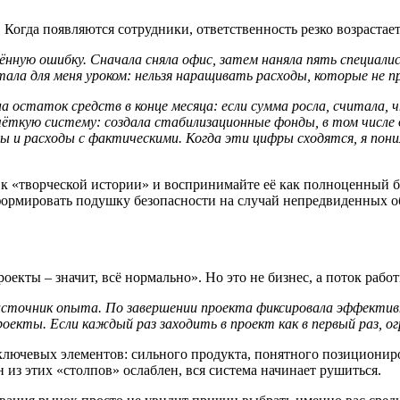
Когда появляются сотрудники, ответственность резко возрастает
ё
нную ошибку. Сначала сняла офис, затем наняла пять специал
тала для меня уроком: нельзя наращивать расходы, которые не 
а остаток средств в конце месяца: если сумма росла, считала, 
чёткую систему: создала стабилизационные фонды, в том числе 
ы и расходы с фактическими. Когда эти цифры сходятся, я пон
ак к «творческой истории» и воспринимайте её как полноценный 
формировать подушку безопасности на случай непредвиденных об
оекты – значит, всё нормально». Но это не бизнес, а поток раб
источник опыта. По завершении проекта фиксировала эффектив
проекты. Если каждый раз заходить в
проект как в первый раз,
ог
ключевых элементов: сильного продукта, понятного позиционир
из этих «столпов» ослаблен, вся система начинает рушиться.