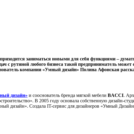
 приходится заниматься новыми для себя функциями – думать
дач с рутиной любого бизнеса такой предприниматель может
основатель компании «Умный дизайн» Полина Афонская расск
ный дизайн»
и сооснователь бренда мягкой мебели
BACCI
. Ар
троительство». В 2005 году основала собственную дизайн-студи
ый дизайн». Создала IT-сервис для дизайнеров «Умный Дизайн»