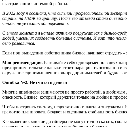
выстраивании системной работы.
В 2022 году я осознала, что
сильной
профессиональной эксперти
страны
на ПМЖ за границу
. После его отъезда стало очевидно
чтобы не уезжать одновременно.
С этого момента
я
начала активно погружаться в
бизнес-
сред
людей, умеющих создавать большие системы. И вот что поняла
дело
развалится.
Если при выпадении собственника бизнес начинает страдать –
Мо
я рекомендация
. Развивайте себя одновременно в двух на
предпринимательские навыки стоит наращивать осознанно и си
окружение единомышленников-предпринимателей и будьте готов
Ошибка №2
. Н
е считать деньги
Многие дизайнеры занимаются не просто работой, а любимым де
опасность. Бизнес, который держится только на любви к профес
Чтобы построить систему, недостаточно таланта и энтузиазма.
грамотно планировать бюджет и оценивать стабильность бизне
К сожалению, многие дизайнеры не могут точно сказать, сколь
ресурсов и где находится точка устойчивости бизнеса.