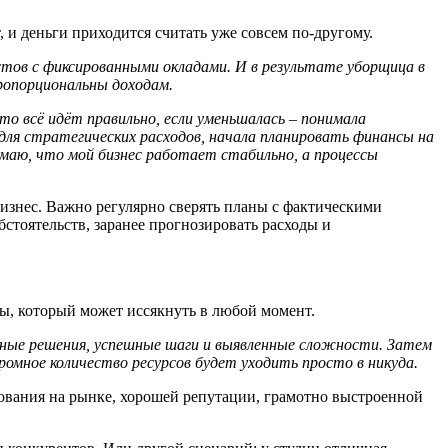
, и деньги приходится считать уже совсем по-другому.
истов с фиксированными окладами
. И
в результате уборщица в
пропорциональны доходам.
что всё идёт правильно, если уменьшалась
–
понимала
для стратегических расходов, начала планировать финансы на
имаю
, что мой
бизнес работает стабильно, а процессы
бизнес. Важно регулярно сверять планы с фактическими
стоятельств, заранее прогнозировать расходы и
оты, который может иссякнуть в любой момент.
ные решения, успешные шаги и выявленные сложности. Затем
ромное количество ресурсов будет уходить просто в никуда.
ования на рынке, хорошей репутации, грамотно выстроенной