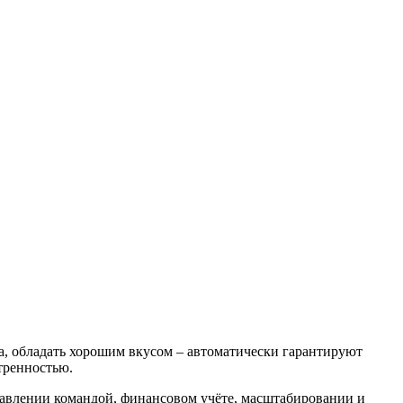
та, обладать хорошим вкусом – автоматически гарантируют
тренностью.
равлении командой, финансовом учёте, масштабировании и