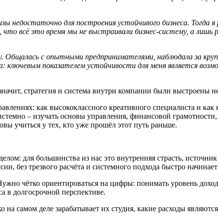
зы недостаточно для построения устойчивого бизнеса. Тогда я 
, что
всё это время мы не выстраивали бизнес-систему, а лишь
у.
О
бщалась с опытными
предпринимателями
, наблюдала за кр
: ключевым показателем устойчивости для меня является возмо
 значит, стратегия и система внутри компании были выстроены 
правлениях: как высококлассного креативного специалиста и ка
стемно – изучать основы управления, финансовой грамотности,
ы учиться у тех, кто уже прошёл этот путь раньше.
лом: для большинства из нас это внутренняя страсть, источник
сии, без трезвого расчёта и системного подхода быстро начинае
 Нужно чётко ориентироваться на цифры: понимать уровень дохо
са в долгосрочной перспективе.
ко на самом деле зарабатывает их студия, какие расходы являют