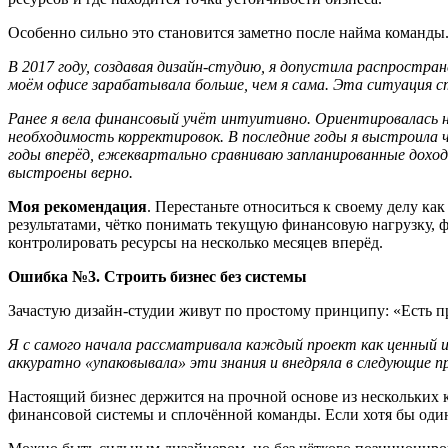
Особенно сильно это становится заметно после найма команды. 
В
2017 году, создавая дизайн‑студию, я допустила распростран
мо
ё
м офисе зарабатывала больше, чем я сама. Эта ситуация с
Ранее я вела финансовый учёт интуитивно
.
О
риентировалась н
необходимость корректировок. В последние годы я выстроила 
годы вперёд
,
ежеквартально сравниваю запланированные доход
выстроены верно.
Мо
я рекомендация
. Перестаньте относиться к своему делу к
результатами, чётко понимать текущую финансовую нагрузку, 
контролировать ресурсы на несколько месяцев вперёд.
Ошибка №3
. С
троить бизнес без системы
Зачастую дизайн‑студии живут по простому принципу: «Есть пр
Я с самого начала рассматривала каждый проект как ценный 
аккуратно «упаковывала» эти знания и внедряла в следующие 
Настоящий бизнес держится на прочной основе из нескольких 
финансовой системы и сплочённой команды. Если хотя бы один 