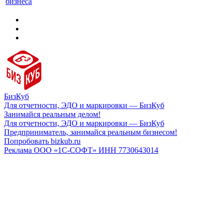
бизнеса
БизКуб
Для отчетности, ЭДО и маркировки — БизКуб
Занимайся реальным делом!
Для отчетности, ЭДО и маркировки — БизКуб
Предприниматель, занимайся реальным бизнесом!
Попробовать bizkub.ru
Реклама ООО «1С-СОФТ» ИНН 7730643014