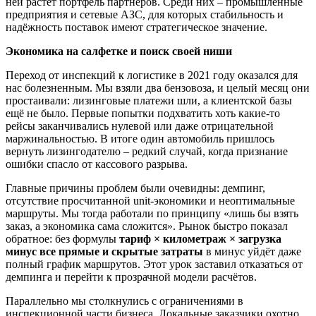
ней растёт портфель партнёров. Среди них – промышленные
предприятия и сетевые АЗС, для которых стабильность и
надёжность поставок имеют стратегическое значение.
Экономика на салфетке и поиск своей ниши
Переход от инспекций к логистике в 2021 году оказался для
нас болезненным. Мы взяли два бензовоза, и целый месяц они
простаивали: лизинговые платежи шли, а клиентской базы
ещё не было. Первые попытки подхватить хоть какие-то
рейсы заканчивались нулевой или даже отрицательной
маржинальностью. В итоге один автомобиль пришлось
вернуть лизингодателю – редкий случай, когда признание
ошибки спасло от кассового разрыва.
Главные причины проблем были очевидны: демпинг,
отсутствие просчитанной unit-экономики и неоптимальные
маршруты. Мы тогда работали по принципу «лишь бы взять
заказ, а экономика сама сложится». Рынок быстро показал
обратное: без формулы
тариф × километраж × загрузка
минус все прямые и скрытые затраты
в минус уйдёт даже
полный график маршрутов. Этот урок заставил отказаться от
демпинга и перейти к прозрачной модели расчётов.
Параллельно мы столкнулись с ограничениями в
инспекционной части бизнеса. Локальные заказчики охотно