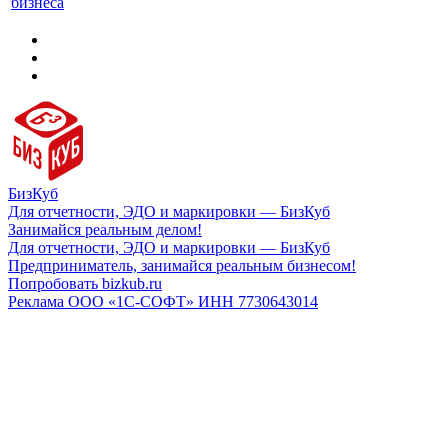
бизнеса
БизКуб
Для отчетности, ЭДО и маркировки — БизКуб
Занимайся реальным делом!
Для отчетности, ЭДО и маркировки — БизКуб
Предприниматель, занимайся реальным бизнесом!
Попробовать bizkub.ru
Реклама ООО «1С-СОФТ» ИНН 7730643014