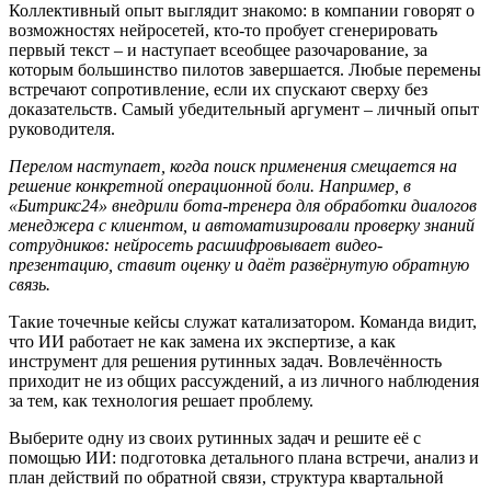
Коллективный опыт выглядит знакомо: в компании говорят о
возможностях нейросетей, кто-то пробует сгенерировать
первый текст – и наступает всеобщее разочарование, за
которым большинство пилотов завершается. Любые перемены
встречают сопротивление, если их спускают сверху без
доказательств. Самый убедительный аргумент – личный опыт
руководителя.
Перелом наступает, когда поиск применения смещается на
решение конкретной операционной боли. Например, в
«
Битрикс24
»
внедрили бота-тренера для обработки диалогов
менеджера с клиентом, и автоматизировали проверку знаний
сотрудников: нейросеть расшифровывает видео-
презентацию, ставит оценку и да
ё
т разв
ё
рнутую обратную
связь.
Такие точечные кейсы служат катализатором. Команда видит,
что ИИ работает не как замена их экспертизе, а как
инструмент для решения рутинных задач. Вовлечённость
приходит не из общих рассуждений, а из личного наблюдения
за тем, как технология решает проблему.
Выберите одну из своих рутинных задач и решите её с
помощью ИИ: подготовка детального плана встречи, анализ и
план действий по обратной связи, структура квартальной