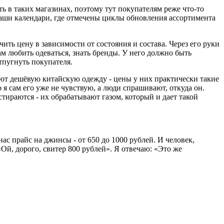
ь в таких магазинах, поэтому тут покупателям реже что-то
 наши календари, где отмечены циклы обновления ассортимента
ить цену в зависимости от состояния и состава. Через его руки
ам любить одеваться, знать бренды. У него должно быть
отпугнуть покупателя.
ают дешёвую китайскую одежду - цены у них практически такие
но я сам его уже не чувствую, а люди спрашивают, откуда он.
тираются - их обрабатывают газом, который и дает такой
ас прайс на джинсы - от 650 до 1000 рублей. И человек,
Ой, дорого, свитер 800 рублей». Я отвечаю: «Это же