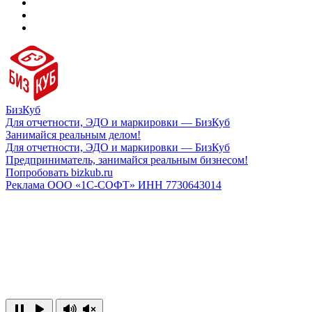
БизКуб
Для отчетности, ЭДО и маркировки — БизКуб
Занимайся реальным делом!
Для отчетности, ЭДО и маркировки — БизКуб
Предприниматель, занимайся реальным бизнесом!
Попробовать bizkub.ru
Реклама ООО «1С-СОФТ» ИНН 7730643014