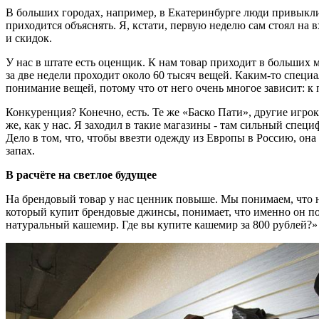
В больших городах, например, в Екатеринбурге люди привыкли 
приходится объяснять. Я, кстати, первую неделю сам стоял на 
и скидок.
У нас в штате есть оценщик. К нам товар приходит в больших м
за две недели проходит около 60 тысяч вещей. Каким-то специ
понимание вещей, потому что от него очень многое зависит: к 
Конкуренция? Конечно, есть. Те же «Баско Пати», другие игро
же, как у нас. Я заходил в такие магазины - там сильный специф
Дело в том, что, чтобы ввезти одежду из Европы в Россию, он
запах.
В расчёте на светлое будущее
На брендовый товар у нас ценник повыше. Мы понимаем, что нов
который купит брендовые джинсы, понимает, что именно он поку
натуральный кашемир. Где вы купите кашемир за 800 рублей?»