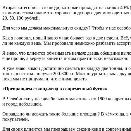
Вторая категория - это люди, которые приходят на скидки 40% 
экономическом плане это хорошее подспорье для многодетных 
20, 50, 100 рублей.
Для чего мы делаем максимальную скидку? Чтобы у нас освобо
Как я говорил, новый завоз у нас бывает раз в две недели. Всё
ли не каждую вещь. Мы пробовали немножко разбавить ассорти
Я знаю, что клиентов обманывать нельзя: даёшь обещание вылож
ещё проще, а вернуть клиента потом практически невозможно. В
Я уже знаю: зимой достаточно сделать выкладку две тонны, и о
тонн - в остатке получал 200-300 кг. Можно урезать выкладку до
пока мы не придумали, что с ними делать.
«Превращаем сэконд-хенд в современный бутик»
В Челябинске у нас два больших магазина - по 1800 квадратных
и город небольшой.
Оправдано ли держать такие большие площади? В чём-то да, в 
покупателей.
Для своих клиентов мы превращаем сэконд-хенд в современный б