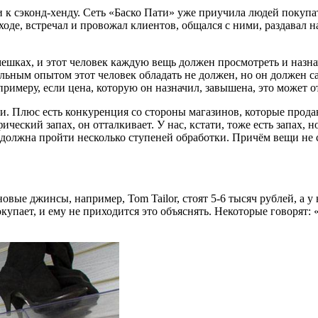
к сэконд-хенду. Сеть «Баско Пати» уже приучила людей покупат
входе, встречал и провожал клиентов, общался с ними, раздавал
ешках, и этот человек каждую вещь должен просмотреть и назнач
альным опытом этот человек обладать не должен, но он должен с
примеру, если цена, которую он назначил, завышена, это может 
ки. Плюс есть конкуренция со стороны магазинов, которые прод
ический запах, он отталкивает. У нас, кстати, тоже есть запах, 
а должна пройти несколько ступеней обработки. Причём вещи не с
ые джинсы, например, Tom Tailor, стоят 5-6 тысяч рублей, а у н
пает, и ему не приходится это объяснять. Некоторые говорят: «