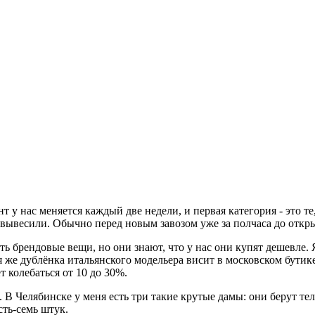
т у нас меняется каждый две недели, и первая категория - это те
то вывесили. Обычно перед новым завозом уже за полчаса до отк
ь брендовые вещи, но они знают, что у нас они купят дешевле. Я
я же дублёнка итальянского модельера висит в московском бутике,
т колебаться от 10 до 30%.
 В Челябинске у меня есть три такие крутые дамы: они берут тел
сть-семь штук.