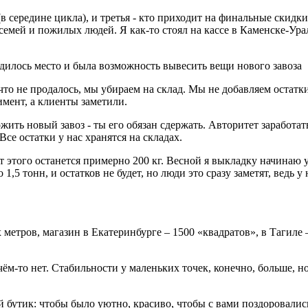
(в середине цикла), и третья - кто приходит на финальные скид
семей и пожилых людей. Я как-то стоял на кассе в Каменске-Ур
дилось место и была возможность вывесить вещи нового завоза
, что не продалось, мы убираем на склад. Мы не добавляем остатк
мент, а клиенты заметили.
ить новый завоз - ты его обязан сдержать. Авторитет заработат
се остатки у нас хранятся на складах.
т этого останется примерно 200 кг. Весной я выкладку начинаю 
 1,5 тонн, и остатков не будет, но люди это сразу заметят, ведь 
 метров, магазин в Екатеринбурге – 1500 «квадратов», в Тагиле 
чём-то нет. Стабильности у маленьких точек, конечно, больше, 
утик: чтобы было уютно, красиво, чтобы с вами поздоровались, 