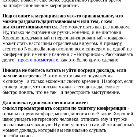
на профессиональном мероприятии.
Подготовьте к мероприятию что-то оригинальное, что
можно раздавать/даритьзнакомым или тем, с кем
вы хотите познакомится
. Это может стать как раз поводом.
Ну, только не фирменные ручки, конечно, и не листовки.
Хорошо продуманный и персонализированный «подарок»
может стать настоящим отраслевым вирусом. К примеру,
агентство Notamedia подготовило всем спикерам на одной из
конференций именные баночки с «Нотарином». Рассказывать
долго,
просто посмотрите
, как это было круто сделано.
Никогда не бойтесь встать и уйти посреди доклада, если
вам не интересно
. В этом нет никакого неуважения
к спикеру - а только экономия своего времени. Наоборот, если
спикер видит, что ползала уходит с его доклада, сможет
быстро понять, что не так - и перестроить выступление.
Для поиска единомышленников имеет
смысл просматривать соцсети по хэштегу конференции
-
отзывы в прямом эфире, мысли, мнения и всё такое. Хороший
шанс увидеть интересного человека, отписать ему и тут же
познакомиться вживую. Ну, или успеть на самый оживлённый
момент доклада, который вы изначально слушать
не собирались.