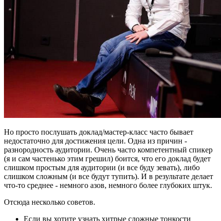
Но просто послушать доклад/мастер-класс часто бывает
недостаточно для достижения цели. Одна из причин -
разнородность аудитории. Очень часто компетентный спикер
(я и сам частенько этим грешил) боится, что его доклад будет
слишком простым для аудитории (и все буду зевать), либо
слишком сложным (и все будут тупить). И в результате делает
что-то среднее - немного азов, немного более глубоких штук.
Отсюда несколько советов.
Если вы хотите узнать хитрые сложные тонкости