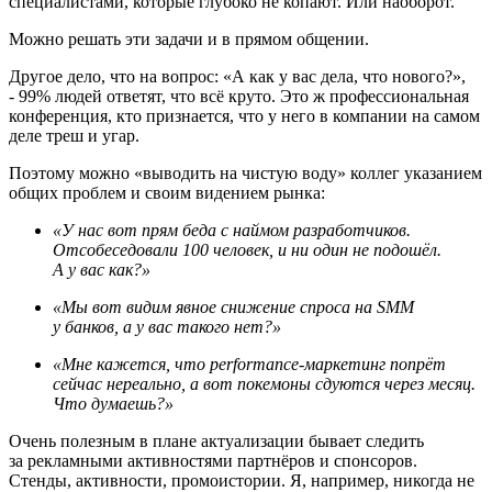
специалистами, которые глубоко не копают. Или наоборот.
Можно решать эти задачи и в прямом общении.
Другое дело, что на вопрос: «А как у вас дела, что нового?»,
- 99% людей ответят, что всё круто. Это ж профессиональная
конференция, кто признается, что у него в компании на самом
деле треш и угар.
Поэтому можно «выводить на чистую воду» коллег указанием
общих проблем и своим видением рынка:
«У нас вот прям беда с наймом разработчиков.
Отсобеседовали 100 человек, и ни один не подошёл.
А у вас как?»
«Мы вот видим явное снижение спроса на SMM
у банков, а у вас такого нет?»
«Мне кажется, что performance-маркетинг попрёт
сейчас нереально, а вот покемоны сдуются через месяц.
Что думаешь?»
Очень полезным в плане актуализации бывает следить
за рекламными активностями партнёров и спонсоров.
Стенды, активности, промоистории. Я, например, никогда не