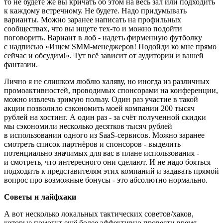
то не будете же вы кричать об этом на весь зал или подходить
к каждому встречному. Не будете. Надо придумывать
варианты. Можно заранее написать на профильных
сообществах, что вы ищете тех-то и можно подойти
поговорить. Вариант в лоб - надеть фирменную футболку
с надписью «Ищем SMM-менеджеров! Подойди ко мне прямо
сейчас и обсудим!». Тут всё зависит от аудитории и вашей
фантазии.
Лично я не слишком люблю халяву, но иногда из различных
промоактивностей, проводимых спонсорами на конференции,
можно извлечь зримую пользу. Один раз участие в такой
акции позволило сэкономить моей компании 200 тысяч
рублей на хостинг. А один раз - за счёт полученной скидки
мы сэкономили несколько десятков тысяч рублей
в использовании одного из SaaS-сервисов. Можно заранее
смотреть список партнёров и спонсоров - выделить
потенциально значимых для вас в плане использования -
и смотреть, что интересного они сделают. И не надо бояться
подходить к представителям этих компаний и задавать прямой
вопрос про возможные бонусы - это абсолютно нормально.
Советы и лайфхаки
А вот несколько локальных тактических советов/хаков,
которые помогут ещё более эффективно провести время