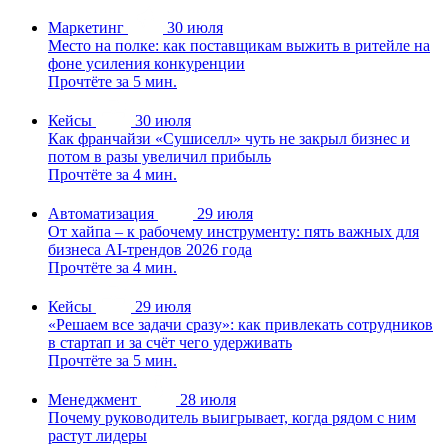
Маркетинг
30 июля
Место на полке: как поставщикам выжить в ритейле на
фоне усиления конкуренции
Прочтёте за 5 мин.
Кейсы
30 июля
Как франчайзи «Сушиселл» чуть не закрыл бизнес и
потом в разы увеличил прибыль
Прочтёте за 4 мин.
Автоматизация
29 июля
От хайпа – к рабочему инструменту: пять важных для
бизнеса AI-трендов 2026 года
Прочтёте за 4 мин.
Кейсы
29 июля
«Решаем все задачи сразу»: как привлекать сотрудников
в стартап и за счёт чего удерживать
Прочтёте за 5 мин.
Менеджмент
28 июля
Почему руководитель выигрывает, когда рядом с ним
растут лидеры