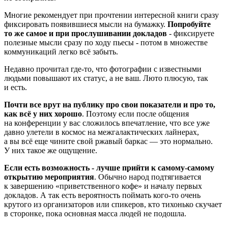
Многие рекомендует при прочтении интересной книги сразу
фиксировать появившиеся мысли на бумажку.
Попробуйте
то же самое и при прослушивании докладов
- фиксируете
полезные мысли сразу по ходу пьесы - потом в множестве
коммуникаций легко всё забыть.
Недавно прочитал где-то, что фотографии с известными
людьми повышают их статус, а не ваш. Люто плюсую, так
и есть.
Почти все врут на публику про свои показатели и про то,
как всё у них хорошо
. Поэтому если после общения
на конференции у вас сложилось впечатление, что все уже
давно улетели в космос на межгалактических лайнерах,
а вы всё еще чините свой ржавый баркас — это нормально.
У них такое же ощущение.
Если есть возможность - лучше прийти к самому-самому
открытию мероприятия
. Обычно народ подтягивается
к завершению «приветственного кофе» и началу первых
докладов. А так есть вероятность поймать кого-то очень
крутого из организаторов или спикеров, кто тихонько скучает
в сторонке, пока основная масса людей не подошла.