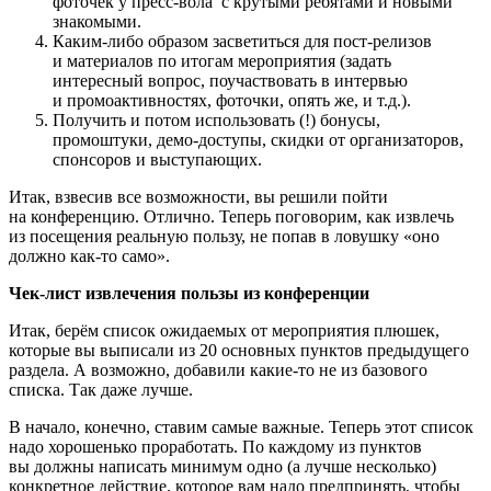
фоточек у пресс-вола с крутыми ребятами и новыми
знакомыми.
Каким-либо образом засветиться для пост-релизов
и материалов по итогам мероприятия (задать
интересный вопрос, поучаствовать в интервью
и промоактивностях, фоточки, опять же, и т.д.).
Получить и потом использовать (!) бонусы,
промоштуки, демо-доступы, скидки от организаторов,
спонсоров и выступающих.
Итак, взвесив все возможности, вы решили пойти
на конференцию. Отлично. Теперь поговорим, как извлечь
из посещения реальную пользу, не попав в ловушку «оно
должно как-то само».
Чек-лист извлечения пользы из конференции
Итак, берём список ожидаемых от мероприятия плюшек,
которые вы выписали из 20 основных пунктов предыдущего
раздела. А возможно, добавили какие-то не из базового
списка. Так даже лучше.
В начало, конечно, ставим самые важные. Теперь этот список
надо хорошенько проработать. По каждому из пунктов
вы должны написать минимум одно (а лучше несколько)
конкретное действие, которое вам надо предпринять, чтобы