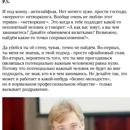
P.S.
И под конец - антилайфхак. Нет ничего хуже, прости господи,
«веерного» нетворкинга. Вообще очень не люблю этот
термин - «нетворкинг». Это когда к тебе подходит какой-то
непонятный человек и говорит: «А как вас зовут, а вы чем
занимаетесь? Давайте обменяемся визитками? Возможно,
найдём какие-то точки соприкосновения?».
Да убейся ты об стену, чувак, точно не найдём. Во-первых,
ты меня не знаешь, и твой подход - просто офлайновый спам.
Во-вторых, вероятность того, что ты мне пригодишься
(являешься потенциально важным человеком) равна нулю.
Потому что потенциально важный человек не будет ко мне
подходить, не зная, кто я и чем занимаюсь. Не делайте так, это
может и работает в какой-нибудь «бизнес-молодости»,
но в нормальном профессиональном обществе - только
вызывает раздражение.