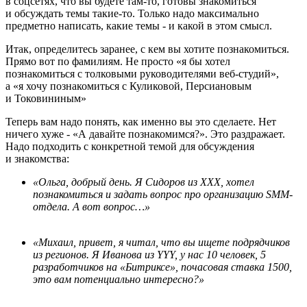
в соцсетях, что вы будете там-то, готовы знакомиться
и обсуждать темы такие-то. Только надо максимально
предметно написать, какие темы - и какой в этом смысл.
Итак, определитесь заранее, с кем вы хотите познакомиться.
Прямо вот по фамилиям. Не просто «я бы хотел
познакомиться с толковыми руководителями веб-студий»,
а «я хочу познакомиться с Куликовой, Персиановым
и Токовининым»
Теперь вам надо понять, как именно вы это сделаете. Нет
ничего хуже - «А давайте познакомимся?». Это раздражает.
Надо подходить с конкретной темой для обсуждения
и знакомства:
«Ольга, добрый день. Я Сидоров из XXX, хотел
познакомиться и задать вопрос про организацию SMM-
отдела. А вот вопрос…»
«Михаил, привет, я читал, что вы ищете подрядчиков
из регионов. Я Иванова из YYY, у нас 10 человек, 5
разработчиков на «Битриксе», почасовая ставка 1500,
это вам потенциально интересно?»