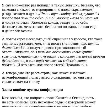
Я сам множество раз попадал в такую ловушку. Бывало, что
выходил с какого-то мероприятия с плохо скрываемым
раздражением в духе:
«Что я тут вообще забыл, лучше бы
поработал день спокойно. А то и вообще - взял бы мотыля
и пошел на реку»
. Хреновая конфа, решал я про себя,
бесполезная, меня-то хоть бесплатно позвали, а люди ещё
и денег заплатили.
А потом через несколько дней спрашивал у кого-то, кто тоже
там присутствовал, мол,
«ты тоже считаешь, что полная
фигня была?»
- а получал ровно противоположный
ответ:
«Андрюха, да я там две абсолютно новые фишки
услышал, познакомился с чуваком, с которым мы новый проект
будем делать, а еще трёх человек на собеседования
позвал!»
. И кто здесь лох после этого? Правильно, я.
А теперь давайте рассмотрим, как начать извлекать
из конференций пользу вместо ожидания, что она сама
свалится вам на голову.
Зачем вообще нужны конференции
Казалось бы, это вопрос в стиле Капитана Очевидность,
но есть нюансы. Есть несколько задач, с которыми может
помочь участие в конференции (спикеров и партнёров