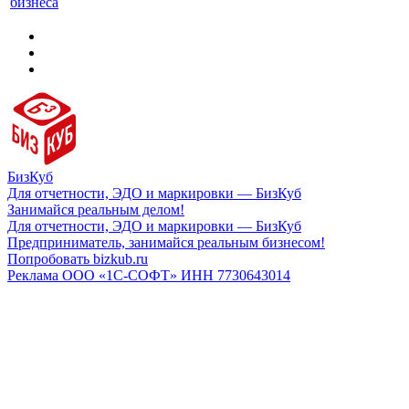
бизнеса
БизКуб
Для отчетности, ЭДО и маркировки — БизКуб
Занимайся реальным делом!
Для отчетности, ЭДО и маркировки — БизКуб
Предприниматель, занимайся реальным бизнесом!
Попробовать bizkub.ru
Реклама ООО «1С-СОФТ» ИНН 7730643014