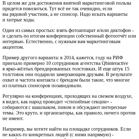
В целом же для достижения внятной маркетинговой пользы
придется повозиться. Тут всё не так очевидно, если
вы рядовой участник, а не спонсор. Надо искать варианты
и хитрые ходы.
Один из самых простых: взять фотоаппарат и/или диктофон -
и сделать по итогам конференции собственный фотоотчёт или
интервью. Естественно, с нужным вам маркетинговым
акцентом.
Пример другого варианта: в 2014, кажется, году на РИФ
приехало примерно 10 сотрудников агентства Qbinteractive
в ярко-жёлтых брендированных толстовках. И еще штук 15
толстовок они подарили замерзающим друзьям. В результате
охват и частота контакта с брендом были такие, что многие
из платных спонсоров позавидовали.
Регулярно на конференциях, проходящих на свежем воздухе,
я видел, как народ проводит «стихийные секции» -
собираются с шашлыком, пивом и обсуждают интересные
темы. Это круто, и организаторы, как правило, ничего против
не имеют.
Например, вы хотите найти на площадке сотрудников. Если
не каких-то конкретных людей (с ними напрямую) -