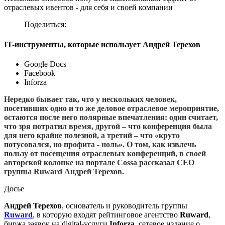
отраслевых ивентов - для себя и своей компании
Поделиться:
IT-инструменты, которые использует Андрей Терехов
Google Docs
Facebook
Inforza
Нередко бывает так, что у нескольких человек,
посетивших одно и то же деловое отраслевое мероприятие,
остаются после него полярные впечатления: один считает,
что зря потратил время, другой – что конференция была
для него крайне полезной, а третий – что «круто
потусовался, но профита - ноль». О том, как извлечь
пользу от посещения отраслевых конференций, в своей
авторской колонке на портале Cossa
рассказал
CEO
группы Ruward Андрей Терехов.
Досье
Андрей Терехов
, основатель и руководитель группы
Ruward
, в которую входят рейтинговое агентство
Ruward
,
биржа заявок на digital-услуги
Inforza
, сетевое издание о