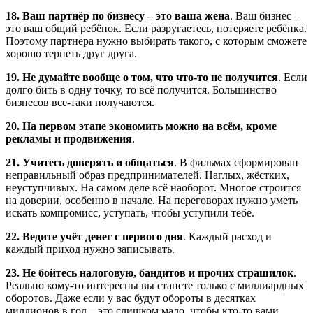
18. Ваш партнёр по бизнесу – это ваша жена
. Ваш бизнес –
это ваш общий ребёнок. Если разругаетесь, потеряете ребёнка.
Поэтому партнёра нужно выбирать такого, с которым сможете
хорошо терпеть друг друга.
19. Не думайте вообще о том, что что-то не получится
. Если
долго бить в одну точку, то всё получится. Большинство
бизнесов все-таки получаются.
20. На первом этапе экономить можно на всём, кроме
рекламы и продвижения
.
21. Учитесь доверять и общаться
. В фильмах сформирован
неправильный образ предпринимателей. Наглых, жёстких,
неуступчивых. На самом деле всё наоборот. Многое строится
на доверии, особенно в начале. На переговорах нужно уметь
искать компромисс, уступать, чтобы уступили тебе.
22. Ведите учёт денег с первого дня
. Каждый расход и
каждый приход нужно записывать.
23. Не бойтесь налоговую, бандитов и прочих страшилок
.
Реально кому-то интересны вы станете только с миллиардных
оборотов. Даже если у вас будут обороты в десятках
миллионов в год – это слишком мало, чтобы кто-то вами