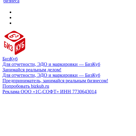
бизнеса
БизКуб
Для отчетности, ЭДО и маркировки — БизКуб
Занимайся реальным делом!
Для отчетности, ЭДО и маркировки — БизКуб
Предприниматель, занимайся реальным бизнесом!
Попробовать bizkub.ru
Реклама ООО «1С-СОФТ» ИНН 7730643014