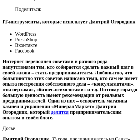
Поделиться:
IT-инструменты, которые использует Дмитрий Огородник
WordPress
PrestaShop
Вконтакте
Facebook
Интернет переполнен советами и разного рода
напутствиями тем, кто собирается сделать важный шаг в
своей жизни – стать предпринимателем. Любопытно, что
большинство этих советов написано теми, кто сам не имеет
опыта построения собственного дела – «консультантами»,
«экспертами», «бизнес-психологами» и т.д. Поэтому гораздо
б
о
льшую ценность имеют рекомендации от реальных
предпринимателей. Один из них – основатель магазина
камней и украшений «МинералМаркет» Дмитрий
Огородник, который
делится
предпринимательским
опытом в своём блоге.
Досье
Дмитрий Огородник
, 33 года, предприниматель из Санкт-