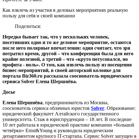
Как извлечь из участия в деловых мероприятиях реальную
пользу для себя и своей компании
Поделиться:
Нередко бывает так, что у нескольких человек,
посетивших одно и то же деловое мероприятие, остаются
после него полярные впечатления: один считает, что зря
потратил время, другой – что конференция была для него
крайне полезной, а третий – что «круто потусовался, но
профита - ноль». О том, как извлечь пользу из посещения
бизнес-мероприятий, в своей авторской колонке для
портала Biz360.ru рассказала сооснователь юридического
сервиса Solver Елена Шершнёва.
Досье
Елена Шершнёва
, предприниматель из Москвы,
сооснователь сервиса облачных юристов
Solver
. Образование:
юридический факультет Алтайского государственного
университета. Стаж в юриспруденции – 18 лет. В последние
10 лет работала в юридической практике компании «большой
четвёрки» Ernst&Young и руководила юридическим
департаментом крупного IT-стартапа. Сервис Solver запущен в