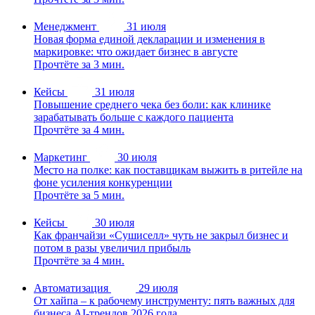
Менеджмент
31 июля
Новая форма единой декларации и изменения в
маркировке: что ожидает бизнес в августе
Прочтёте за 3 мин.
Кейсы
31 июля
Повышение среднего чека без боли: как клинике
зарабатывать больше с каждого пациента
Прочтёте за 4 мин.
Маркетинг
30 июля
Место на полке: как поставщикам выжить в ритейле на
фоне усиления конкуренции
Прочтёте за 5 мин.
Кейсы
30 июля
Как франчайзи «Сушиселл» чуть не закрыл бизнес и
потом в разы увеличил прибыль
Прочтёте за 4 мин.
Автоматизация
29 июля
От хайпа – к рабочему инструменту: пять важных для
бизнеса AI-трендов 2026 года