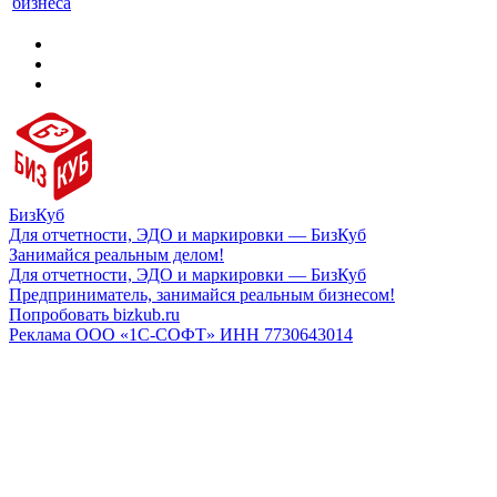
бизнеса
БизКуб
Для отчетности, ЭДО и маркировки — БизКуб
Занимайся реальным делом!
Для отчетности, ЭДО и маркировки — БизКуб
Предприниматель, занимайся реальным бизнесом!
Попробовать bizkub.ru
Реклама ООО «1С-СОФТ» ИНН 7730643014