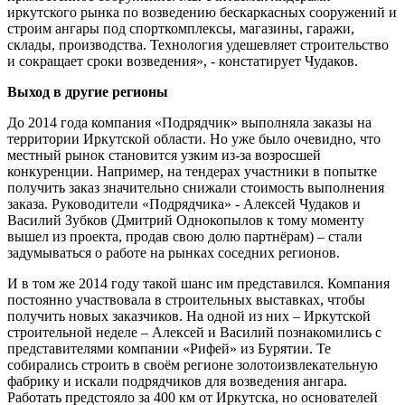
иркутского рынка по возведению бескаркасных сооружений и
строим ангары под спорткомплексы, магазины, гаражи,
склады, производства. Технология удешевляет строительство
и сокращает сроки возведения», - констатирует Чудаков.
Выход в другие регионы
До 2014 года компания «Подрядчик» выполняла заказы на
территории Иркутской области. Но уже было очевидно, что
местный рынок становится узким из-за возросшей
конкуренции. Например, на тендерах участники в попытке
получить заказ значительно снижали стоимость выполнения
заказа. Руководители «Подрядчика» - Алексей Чудаков и
Василий Зубков (Дмитрий Однокопылов к тому моменту
вышел из проекта, продав свою долю партнёрам) – стали
задумываться о работе на рынках соседних регионов.
И в том же 2014 году такой шанс им представился. Компания
постоянно участвовала в строительных выставках, чтобы
получить новых заказчиков. На одной из них – Иркутской
строительной неделе – Алексей и Василий познакомились с
представителями компании «Рифей» из Бурятии. Те
собирались строить в своём регионе золотоизвлекательную
фабрику и искали подрядчиков для возведения ангара.
Работать предстояло за 400 км от Иркутска, но основателей