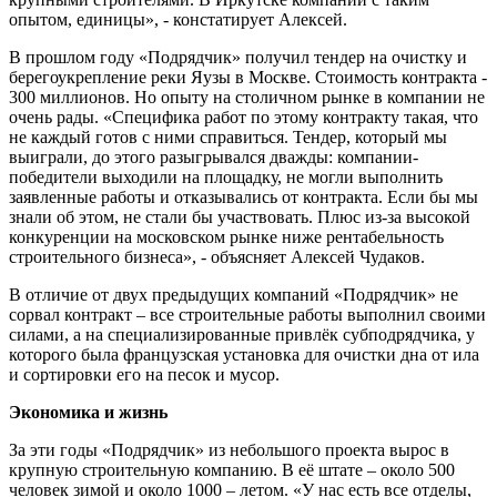
опытом, единицы», - констатирует Алексей.
В прошлом году «Подрядчик» получил тендер на очистку и
берегоукрепление реки Яузы в Москве. Стоимость контракта -
300 миллионов. Но опыту на столичном рынке в компании не
очень рады. «Специфика работ по этому контракту такая, что
не каждый готов с ними справиться. Тендер, который мы
выиграли, до этого разыгрывался дважды: компании-
победители выходили на площадку, не могли выполнить
заявленные работы и отказывались от контракта. Если бы мы
знали об этом, не стали бы участвовать. Плюс из-за высокой
конкуренции на московском рынке ниже рентабельность
строительного бизнеса», - объясняет Алексей Чудаков.
В отличие от двух предыдущих компаний «Подрядчик» не
сорвал контракт – все строительные работы выполнил своими
силами, а на специализированные привлёк субподрядчика, у
которого была французская установка для очистки дна от ила
и сортировки его на песок и мусор.
Экономика и жизнь
За эти годы «Подрядчик» из небольшого проекта вырос в
крупную строительную компанию. В её штате – около 500
человек зимой и около 1000 – летом. «У нас есть все отделы,