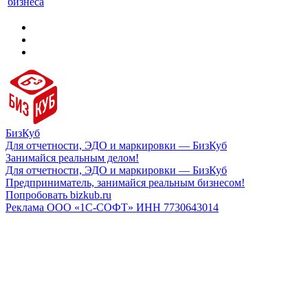
бизнеса
БизКуб
Для отчетности, ЭДО и маркировки — БизКуб
Занимайся реальным делом!
Для отчетности, ЭДО и маркировки — БизКуб
Предприниматель, занимайся реальным бизнесом!
Попробовать bizkub.ru
Реклама ООО «1С-СОФТ» ИНН 7730643014