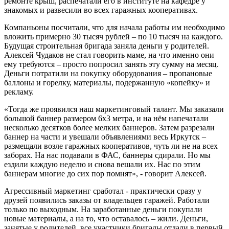
ремонте крыш, распечатали его в институте на кафедре у
знакомых и развесили во всех гаражных кооперативах.
Компаньоны посчитали, что для начала работы им необходимо
вложить примерно 30 тысяч рублей – по 10 тысяч на каждого.
Будущая строительная бригада заняла деньги у родителей.
Алексей Чудаков не стал говорить маме, на что именно они
ему требуются – просто попросил занять эту сумму на месяц.
Деньги потратили на покупку оборудования – пропановые
баллоны и горелку, материалы, подержанную «копейку» и
рекламу.
«Тогда же проявился наш маркетинговый талант. Мы заказали
большой баннер размером 6х3 метра, и на нём напечатали
несколько десятков более мелких баннеров. Затем разрезали
баннер на части и увешали объявлениями весь Иркутск –
размещали возле гаражных кооперативов, чуть ли не на всех
заборах. На нас подавали в ФАС, баннеры сдирали. Но мы
ездили каждую неделю и снова вешали их. Нас по этим
баннерам многие до сих пор помнят», - говорит Алексей.
Агрессивный маркетинг сработал - практически сразу у
друзей появились заказы от владельцев гаражей. Работали
только по выходным. На заработанные деньги покупали
новые материалы, а на то, что оставалось – жили. Деньги,
занятые у родителей, все участники бригады отдали в первый