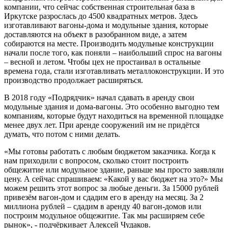
компании, что сейчас собственная строительная база в
Иркутске разрослась до 4500 квадратных метров. Здесь
изготавливают вагоны-дома и модульные здания, которые
доставляются на объект в разобранном виде, а затем
собираются на месте. Производить модульные конструкции
начали после того, как поняли – наибольший спрос на вагоны
– весной и летом. Чтобы цех не простаивал в остальные
времена года, стали изготавливать металлоконструкции. И это
производство продолжает расширяться.
В 2018 году «Подрядчик» начал сдавать в аренду свои
модульные здания и дома-вагоны. Это особенно выгодно тем
компаниям, которые будут находиться на временной площадке
менее двух лет. При аренде сооружений им не придётся
думать, что потом с ними делать.
«Мы готовы работать с любым бюджетом заказчика. Когда к
нам приходили с вопросом, сколько стоит построить
общежитие или модульное здание, раньше мы просто заявляли
цену. А сейчас спрашиваем: «Какой у вас бюджет на это?» Мы
можем решить этот вопрос за любые деньги. За 15000 рублей
привезём вагон-дом и сдадим его в аренду на месяц. За 2
миллиона рублей – сдадим в аренду 40 вагон-домов или
построим модульное общежитие. Так мы расширяем себе
рынок», - подчёркивает Алексей Чудаков.