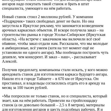
ангаров надо покупать такой станок и брать в штат
специалиста, умеющего на нём работать.
Новый станок стоил 2 миллиона рублей. У компании
«Подрядчик» таких свободных денег не было. Но она
запустила в Иркутске рекламу, что занимается возведением
арочных каркасных объектов. И вскоре получила заказ – на
строительство рынка в городе Усолье-Сибирское (Иркутская
область). «На встрече с заказчиком мы включили всё своё
обаяние, чтобы заказ отдали нам. Рассказали, что мы молодые
и амбициозные, всё умеем (хотя на тот момент ещё не
установили ни одного ангара). Мы пообещали построить чуть
дешевле, чем конкурент. И заказ – наш», - рассказывает
Алексей.
Получив предоплату, компаньоны стали искать, у кого можно
арендовать станок для изготовления каркаса будущего ангара.
Нашли его в городе Тайшете – в 670 км от Иркутска. Он
простаивал, и владельцы согласились отдать его в аренду на
месяц за 100 тысяч рублей.
«Мы попросили не только станок, но и специалиста, который
знает, как на нём работать. Привезли на стройплощадку
станок (а он довольно большой – 2,5 х 8 метров), материалы
для изготовления ангаров и шесть подсобных рабочих. Я и