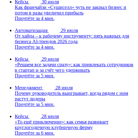
Кейсы
30 июля
Как франчайзи «Сушиселл» чуть не закрыл бизнес и
потом в разы увеличил прибыль
Прочтёте за 4 мин.
Автоматизация
29 июля
От хайпа – к рабочему инструменту: пять важных для
бизнеса AI-трендов 2026 года
Прочтёте за 4 мин.
Кейсы
29 июля
«Решаем все задачи сразу»: как привлекать сотрудников
в стартап и за счёт чего удерживать
Прочтёте за 5 мин.
Менеджмент
28 июля
Почему руководитель выигрывает, когда рядом с ним
растут лидеры
Прочтёте за 5 мин.
Кейсы
28 июля
«То ещё приключение»: как семья развивает
круглогодичную клубничную ферму
Прочтёте за 6 мин.