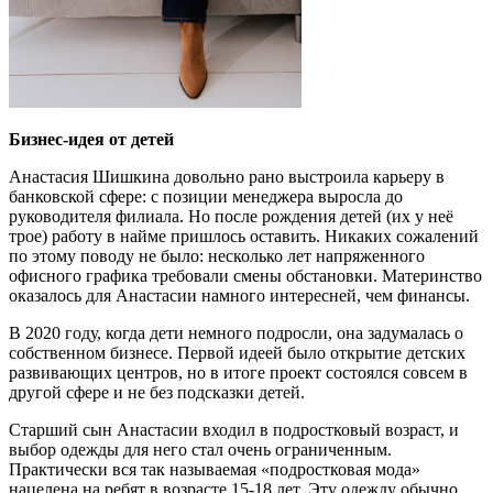
Бизнес-идея от детей
Анастасия Шишкина довольно рано выстроила карьеру в
банковской сфере: с позиции менеджера выросла до
руководителя филиала. Но после рождения детей (их у неё
трое) работу в найме пришлось оставить. Никаких сожалений
по этому поводу не было: несколько лет напряженного
офисного графика требовали смены обстановки. Материнство
оказалось для Анастасии намного интересней, чем финансы.
В 2020 году, когда дети немного подросли, она задумалась о
собственном бизнесе. Первой идеей было открытие детских
развивающих центров, но в итоге проект состоялся совсем в
другой сфере и не без подсказки детей.
Старший сын Анастасии входил в подростковый возраст, и
выбор одежды для него стал очень ограниченным.
Практически вся так называемая «подростковая мода»
нацелена на ребят в возрасте 15-18 лет. Эту одежду обычно