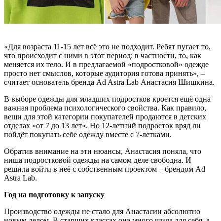
«Для возраста 11-15 лет всё это не подходит. Ребят пугает то,
что происходит с ними в этот период: в частности, то, как
меняется их тело. И в предлагаемой «подростковой» одежде
просто нет смыслов, которые аудитория готова принять», –
считает основатель бренда Ad Astra Lab Анастасия Шишкина.
В выборе одежды для младших подростков кроется ещё одна
важная проблема психологического свойства. Как правило,
вещи для этой категории покупателей продаются в детских
отделах «от 7 до 13 лет». Но 12-летний подросток вряд ли
пойдёт покупать себе одежду вместе с 7-летками.
Обратив внимание на эти нюансы, Анастасия поняла, что
ниша подростковой одежды на самом деле свободна. И
решила войти в неё с собственным проектом – брендом Ad
Astra Lab.
Год на подготовку к запуску
Производство одежды не стало для Анастасии абсолютно
новым делом. В старших классах она много шила для себя, а