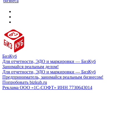
бизнеса
БизКуб
Для отчетности, ЭДО и маркировки — БизКуб
Занимайся реальным делом!
Для отчетности, ЭДО и маркировки — БизКуб
Предприниматель, занимайся реальным бизнесом!
Попробовать bizkub.ru
Реклама ООО «1С-СОФТ» ИНН 7730643014