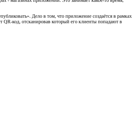
ах - магазинах приложений. Это занимает какое-то время,
.
убликовать». Дело в том, что приложение создаётся в рамках
ет QR-код, отсканировав который его клиенты попадают в