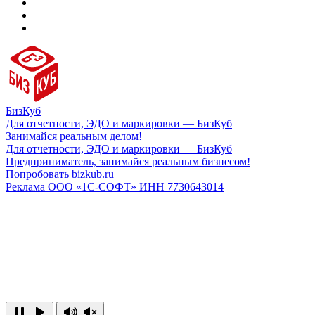
БизКуб
Для отчетности, ЭДО и маркировки — БизКуб
Занимайся реальным делом!
Для отчетности, ЭДО и маркировки — БизКуб
Предприниматель, занимайся реальным бизнесом!
Попробовать bizkub.ru
Реклама ООО «1С-СОФТ» ИНН 7730643014