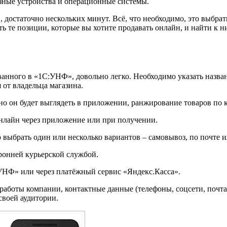
азные устройства и операционные системы.
 достаточно нескольких минут. Всё, что необходимо, это выбра
ать те позиции, которые вы хотите продавать онлайн, и найти к
нного в «1С:УНФ», довольно легко. Необходимо указать название
 от владельца магазина.
нно он будет выглядеть в приложении, ранжирование товаров по
нлайн через приложение или при получении.
 выбрать один или несколько вариантов – самовывоз, по почте 
ронней курьерской службой.
УНФ» или через платёжный сервис «Яндекс.Касса».
к работы компании, контактные данные (телефоны, соцсети, почт
своей аудитории.