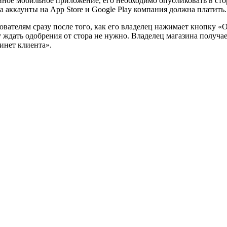
нное мобильное приложение, его необходимо опубликовать в стор
за аккаунты на App Store и Google Play компания должна платить
телям сразу после того, как его владелец нажимает кнопку «Оп
ждать одобрения от стора не нужно. Владелец магазина получа
инет клиента».